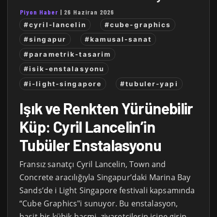
Piyon Haber
|
26 Haziran 2026
#cyril-lancelin
#cube-graphics
#singapur
#kamusal-sanat
#parametrik-tasarim
#isik-enstalasyonu
#i-light-singapore
#tubuler-yapi
Işık ve Renkten Yürünebilir
Küp: Cyril Lancelin’in
Tubüler Enstalasyonu
Fransız sanatçı Cyril Lancelin, Town and
Concrete aracılığıyla Singapur’daki Marina Bay
Sands’de i Light Singapore festivali kapsamında
“Cube Graphics"i sunuyor. Bu enstalasyon,
basit bir kübik hacmi, ziyaretçilerin içine girip