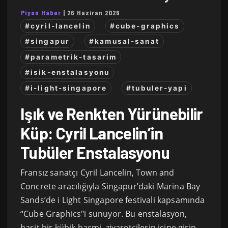
Piyon Haber
|
26 Haziran 2026
#cyril-lancelin
#cube-graphics
#singapur
#kamusal-sanat
#parametrik-tasarim
#isik-enstalasyonu
#i-light-singapore
#tubuler-yapi
Işık ve Renkten Yürünebilir
Küp: Cyril Lancelin’in
Tubüler Enstalasyonu
Fransız sanatçı Cyril Lancelin, Town and
Concrete aracılığıyla Singapur’daki Marina Bay
Sands’de i Light Singapore festivali kapsamında
“Cube Graphics"i sunuyor. Bu enstalasyon,
basit bir kübik hacmi, ziyaretçilerin içine girip