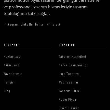
platformudur. Aylık tasarım dergisi, güncel haberler
ve profesyonel tasarım hizmetleriyle tasarım
topluluğuna katkı sağlar.
Instagram
LinkedIn
Twitter
Pinterest
KURUMSAL
HIZMETLER
Hakkımızda
Tasarım Hizmetleri
Kurucumuz
Marka Danışmanlığı
Yazarlarımız
Logo Tasarımı
İletişim
Web Tasarımı
Blog
Tasarım Süreci
Paper Piyon
Piyon Planner