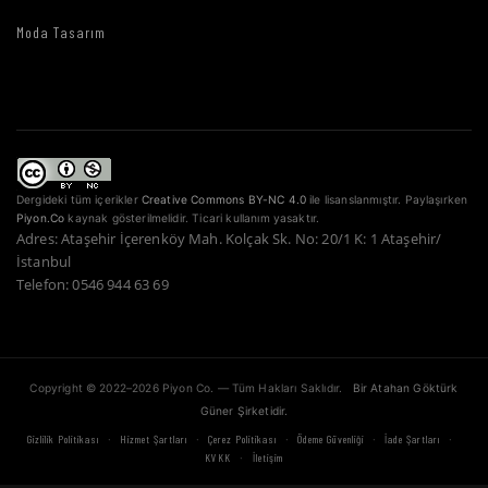
Moda Tasarım
Dergideki tüm içerikler
Creative Commons BY-NC 4.0
ile lisanslanmıştır. Paylaşırken
Piyon.Co
kaynak gösterilmelidir. Ticari kullanım yasaktır.
Adres: Ataşehir İçerenköy Mah. Kolçak Sk. No: 20/1 K: 1 Ataşehir/
İstanbul
Telefon: 0546 944 63 69
Copyright © 2022–2026 Piyon Co. — Tüm Hakları Saklıdır.
Bir Atahan Göktürk
Güner Şirketidir.
·
·
·
·
·
Gizlilik Politikası
Hizmet Şartları
Çerez Politikası
Ödeme Güvenliği
İade Şartları
·
KVKK
İletişim