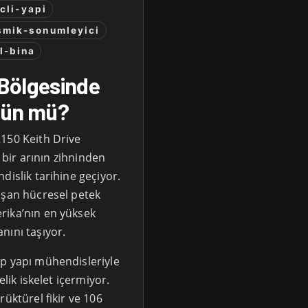
cli-yapi
smik-sonumleyici
l-bina
Bölgesinde
kün mü?
150 Keith Drive
a bir arının zihninden
dislik tarihine geçiyor.
uşan hücresel petek
rika’nın en yüksek
nını taşıyor.
pp yapı mühendisleriyle
elik iskelet içermiyor.
üktürel fikir ve 106