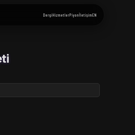
Dergi
Hizmetler
Piyon
İletişim
EN
ti