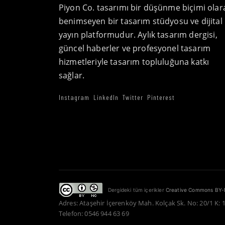
Piyon Co. tasarımı bir düşünme biçimi olar
benimseyen bir tasarım stüdyosu ve dijital
yayın platformudur. Aylık tasarım dergisi,
güncel haberler ve profesyonel tasarım
hizmetleriyle tasarım topluluğuna katkı
sağlar.
Instagram
LinkedIn
Twitter
Pinterest
Dergideki tüm içerikler
Creative Commons BY-
Adres: Ataşehir İçerenköy Mah. Kolçak Sk. No: 20/1 K: 
Telefon: 0546 944 63 69