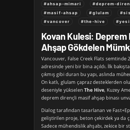
#ahsap-mimari
#deprem-diren
#masif-ahsap
#glulam
#si
#vancover
#the-hive
#yesi
Kovan Kulesi: Deprem 
Ahşap Gökdelen Müm
Vancouver, False Creek Flats semtinde 2
adresinde yeni bir bina açıldı. İlk bakışt
çıkmış gibi duran bu yapı, aslında mühen
On katlı, glulam çapraz desteklerden ol
deseniyle yükselen
The Hive
, Kuzey Ame
deprem dirençli masif ahşap binası unva
Dialog tarafından tasarlanan ve Fast+E
geliştirilen proje, beton çekirdek ya da ç
Sadece mühendislik ahşabı, zekice bir str