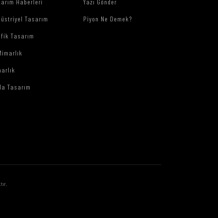
arım Haberleri
Yazı Gönder
üstriyel Tasarım
Piyon Ne Demek?
afik Tasarım
Mimarlık
arlık
da Tasarım
tır.