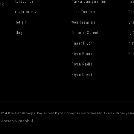
Kurucumuz
Marka Danışmanlığı
Tas
ak
Yazarlarımız
Logo Tasarımı
End
İletişim
Web Tasarımı
Gr
Blog
Tasarım Süreci
İç 
Paper Piyon
Mim
Piyon Planner
Mo
Piyon Radio
Piyon Davet
NC 4.0
ile lisanslanmıştır. Paylaşırken
Piyon.Co
kaynak gösterilmelidir. Ticari kullanım yasak
1 Ataşehir/İstanbul