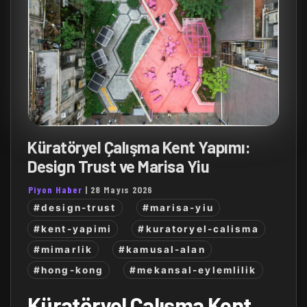
Küratöryel Çalışma Kent Yapımı:
Design Trust ve Marisa Yiu
Piyon Haber
|
28 Mayıs 2026
#design-trust
#marisa-yiu
#kent-yapimi
#kuratoryel-calisma
#mimarlik
#kamusal-alan
#hong-kong
#mekansal-eylemlilik
Küratöryel Çalışma Kent