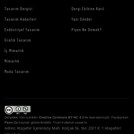
Tasarım Dergisi
Dergi Ekibine Katıl
Tasarım Haberleri
Yazı Gönder
Endüstriyel Tasarım
Piyon Ne Demek?
Grafik Tasarım
İç Mimarlık
Mimarlık
Moda Tasarım
Dergideki tüm içerikler
Creative Commons BY-NC 4.0
ile lisanslanmıştır. Paylaşırken
Piyon.Co
kaynak gösterilmelidir. Ticari kullanım yasaktır.
Adres: Ataşehir İçerenköy Mah. Kolçak Sk. No: 20/1 K: 1 Ataşehir/