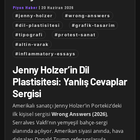
Piyon Haber
|
20 Haziran 2026
#jenny-holzer
#wrong-answers
#dil-plastisitesi
#grafik-tasarim
#tipografi
#protest-sanat
#altin-varak
#inflammatory-essays
Jenny Holzer’in Dil
Plastisitesi: Yanlış Cevaplar
Sergisi
Amerikalı sanatçı Jenny Holzer’in Portekiz’deki
ilk kişisel sergisi
Wrong Answers (2026)
,
Serralves Vakfı’nın yemyeşil bahçe-sergi
alanında açılıyor. Amerikan siyasi anında, hava
dalgaları Donald Trump referanslarıyla