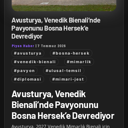
Avusturya, Venedik Bienali’nde
Pavyonunu Bosna Hersek’e
Devrediyor
Piyon Haber
|
7 Temmuz 2026
#avusturya
#bosna-hersek
#venedik-bienali
#mimarlik
#pavyon
#ulusal-temsil
#diplomasi
#mimari-jest
Avusturya, Venedik
Bienali’nde Pavyonunu
Bosna Hersek’e Devrediyor
Avusturya, 2027 Venedik Mimarlık Bienali için