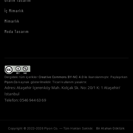
Grafik Tasarım
İç Mimarlık
Mimarlık
Moda Tasarım
Dergideki tüm içerikler
Creative Commons BY-NC 4.0
ile lisanslanmıştır. Paylaşırken
Piyon.Co
kaynak gösterilmelidir. Ticari kullanım yasaktır.
Adres: Ataşehir İçerenköy Mah. Kolçak Sk. No: 20/1 K: 1 Ataşehir/
İstanbul
Telefon: 0546 944 63 69
Copyright © 2022–2026 Piyon Co. — Tüm Hakları Saklıdır.
Bir Atahan Göktürk