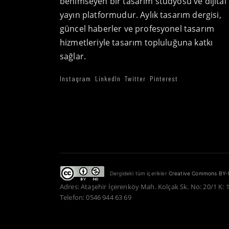
benimseyen bir tasarım stüdyosu ve dijital
yayın platformudur. Aylık tasarım dergisi,
güncel haberler ve profesyonel tasarım
hizmetleriyle tasarım topluluğuna katkı
sağlar.
Instagram
LinkedIn
Twitter
Pinterest
Dergideki tüm içerikler
Creative Commons BY-
Adres: Ataşehir İçerenköy Mah. Kolçak Sk. No: 20/1 K: 
Telefon: 0546 944 63 69