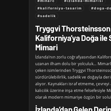
#minarc
#izlanda-mimarisi
#kaliforniya-tasarim
#doga-do
#sadelik
Tryggvi Thorsteinsson:
Kaliforniya’ya Doğa ile 
Mimari
İzlanda’nın zorlu coğrafyasından Kaliforn
uzanan ilham dolu bir yolculuk… Mimarl
çeken isimlerinden Tryggvi Thorsteinss
sürdürülebilirlik, sadelik ve doğayla d
alıyor. Kaynakları israf etmeme, çevreyi
kalıcılık üzerine inşa etme felsefesiyle M
olarak modern mimariye özgün bir soluk
İzlanda’dan Gelen Derin