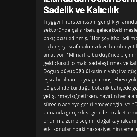
Sadelik ve Kalıcılık
Tryggvi Thorsteinsson, gençlik yıllarında
sektöründe çalışırken, gelecekteki mesle
bakış açısı edinmiş. “Her şey ithal edil
hiçbir şey israf edilmezdi ve bu zihniyet 
anlatıyor. “Mimarlık, bu düşünce biçimin
geldi: kasıtlı olmak, sadeleştirmek ve ka
Doğup büyüdüğü ülkesinin vahşi ve güçl
eşsiz bir ilham kaynağı olmuş. Ebeveynler
bölgesinde kurduğu botanik bahçede geçi
yetiştirmeyi öğretirken, hayatın her ala
sürecin aceleye getirilemeyeceğini ve 
zamanda gerçekleştiğini de idrak ettirm
onun malzeme seçimi, doğal kaynakların
etki konularındaki hassasiyetinin temell