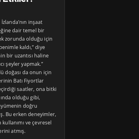
 İzlanda’nın inşaat
ğine dair temel bir
mek zorunda olduğu için
benimle kaldı,” diye
in bir uzantısı haline
lıcı şeyler yapmak.”
ü doğası da onun için
inin Batı Fiyortlar
rdiği saatler, ona bitki
nında olduğu gibi,
büyümenin doğru
iş. Bu erken deneyimler,
 kullanımı ve çevresel
erini atmış.