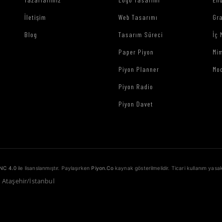
İletişim
Web Tasarımı
Gr
Blog
Tasarım Süreci
İç 
Paper Piyon
Mim
Piyon Planner
Mo
Piyon Radio
Piyon Davet
NC 4.0
ile lisanslanmıştır. Paylaşırken
Piyon.Co
kaynak gösterilmelidir. Ticari kullanım yasak
1 Ataşehir/İstanbul