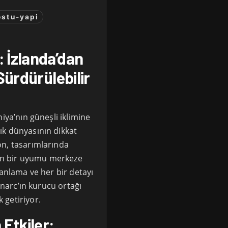
stu-yapi
 İzlanda’dan
Sürdürülebilir
iya’nın güneşli iklimine
ık dünyasının dikkat
on, tasarımlarında
erin bir uyumu merkeze
 anlama ve her bir detayı
inarc’ın kurucu ortağı
 getiriyor.
 Etkiler: