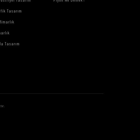
afik Tasarım
Mimarlık
arlık
da Tasarım
tır.