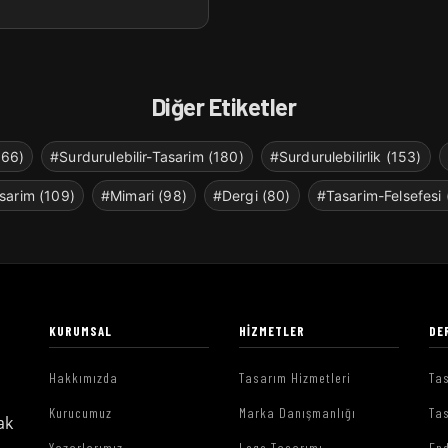
Diğer Etiketler
266)
#Surdurulebilir-Tasarim (180)
#Surdurulebilirlik (153)
sarim (109)
#Mimari (98)
#Dergi (80)
#Tasarim-Felsefesi 
KURUMSAL
HIZMETLER
DE
Hakkımızda
Tasarım Hizmetleri
Tas
Kurucumuz
Marka Danışmanlığı
Tas
ak
Yazarlarımız
Logo Tasarımı
End