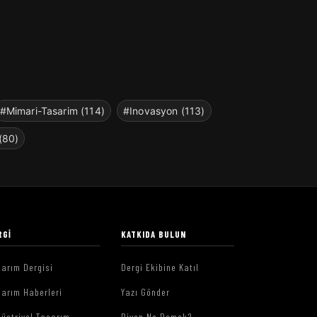
#Mimari-Tasarim (114)
#Inovasyon (113)
(80)
RGI
KATKIDA BULUN
arım Dergisi
Dergi Ekibine Katıl
arım Haberleri
Yazı Gönder
üstriyel Tasarım
Piyon Ne Demek?