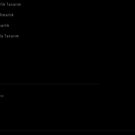
afik Tasarım
Mimarlık
arlık
da Tasarım
tır.