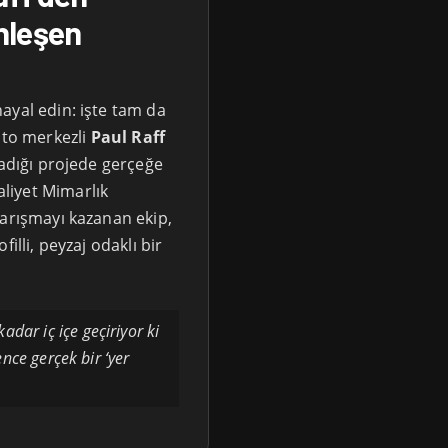
nleşen
ayal edin: işte tam da
to merkezli
Paul Raff
ladığı projede gerçeğe
liyet Mimarlık
yarışmayı kazanan ekip,
illi, peyzaj odaklı bir
dar iç içe geçiriyor ki
nce gerçek bir ‘yer