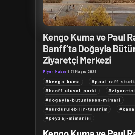
Kengo Kuma ve Paul R
Banff’ta Doğayla Bütü
Ziyaretçi Merkezi
Piyon Haber
|
21 Mayıs 2026
#kengo-kuma
#paul-raff-studi
#banff-ulusal-parki
#ziyaretc
#dogayla-butunlesen-mimari
#surdurulebilir-tasarim
#kana
#peyzaj-mimarisi
Kengo Kuma ve Paul R