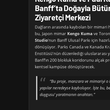
Banff’ta Doğayla Bütü
Ziyaretçi Merkezi
Dağların arasında kaybolan bir mimari h
bu, Japon mimar
Kengo Kuma
ve Toron
Studio
’nun Banff Ulusal Parkı için hazır
dönüşüyor. Parks Canada ve Kanada Kra
Enstitüsü’nün düzenlediği uluslararası 
Banff’ın 200 blokluk koridorunu alçak prof
kentsel kampüse dönüştürecek.
“Bu proje, manzara ve mimariyi o ka
yapılar neredeyse kayboluyor. İşte bu, be
duygusu’ yaratmanın anahtarı.”