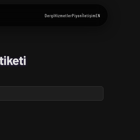
Dergi
Hizmetler
Piyon
İletişim
EN
iketi