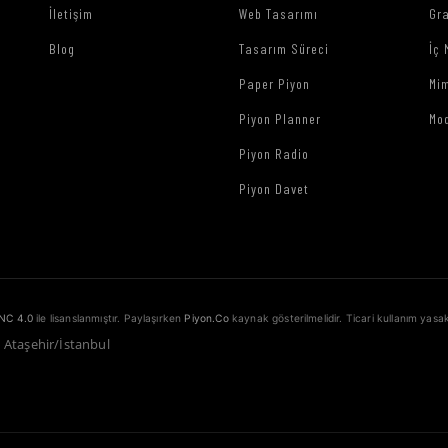
İletişim
Web Tasarımı
Gr
Blog
Tasarım Süreci
İç 
Paper Piyon
Mim
Piyon Planner
Mo
Piyon Radio
Piyon Davet
NC 4.0
ile lisanslanmıştır. Paylaşırken
Piyon.Co
kaynak gösterilmelidir. Ticari kullanım yasak
1 Ataşehir/İstanbul