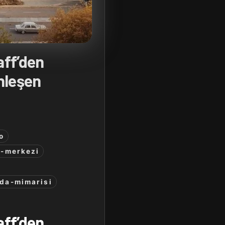
aff’den
nleşen
o
i-merkezi
da-mimarisi
aff’den