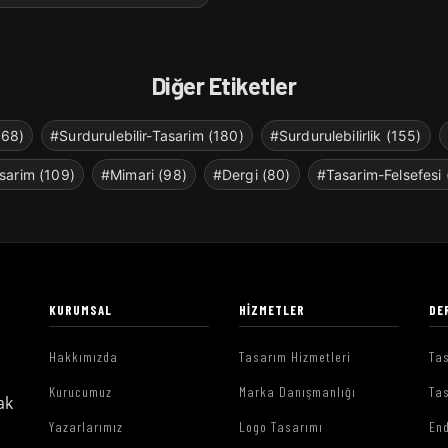
Diğer Etiketler
268)
#Surdurulebilir-Tasarim (180)
#Surdurulebilirlik (155)
sarim (109)
#Mimari (98)
#Dergi (80)
#Tasarim-Felsefesi 
KURUMSAL
HIZMETLER
DE
Hakkımızda
Tasarım Hizmetleri
Tas
Kurucumuz
Marka Danışmanlığı
Tas
ak
Yazarlarımız
Logo Tasarımı
End