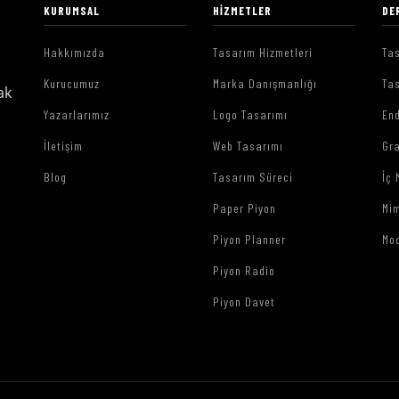
KURUMSAL
HIZMETLER
DE
Hakkımızda
Tasarım Hizmetleri
Tas
Kurucumuz
Marka Danışmanlığı
Tas
ak
Yazarlarımız
Logo Tasarımı
End
İletişim
Web Tasarımı
Gr
Blog
Tasarım Süreci
İç 
Paper Piyon
Mim
Piyon Planner
Mo
Piyon Radio
Piyon Davet