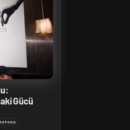
su:
aki Gücü
estosu