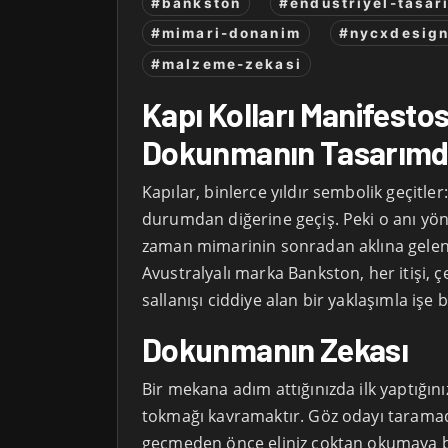
#bankston
#endustriyel-tasar
#mimari-donanim
#nycxdesig
#malzeme-zekasi
Kapı Kolları Manifesto
Dokunmanın Tasarımd
Kapılar, binlerce yıldır sembolik geçitler
durumdan diğerine geçiş. Peki o anı y
zaman mimarinin sonradan aklına gelen 
Avustralyalı marka Bankston, her itişi, ç
sallanışı ciddiye alan bir yaklaşımla işe b
Dokunmanın Zekası
Bir mekana adım attığınızda ilk yaptığını
tokmağı kavramaktır. Göz odayı tarama
geçmeden önce eliniz çoktan okumaya b