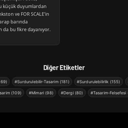
z bu küçük duyumlardan
Bankston ve FOR SCALE’in
arap barında
 da bu fikre dayanıyor.
Diğer Etiketler
269)
#Surdurulebilir-Tasarim (181)
#Surdurulebilirlik (155)
sarim (109)
#Mimari (98)
#Dergi (80)
#Tasarim-Felsefesi 