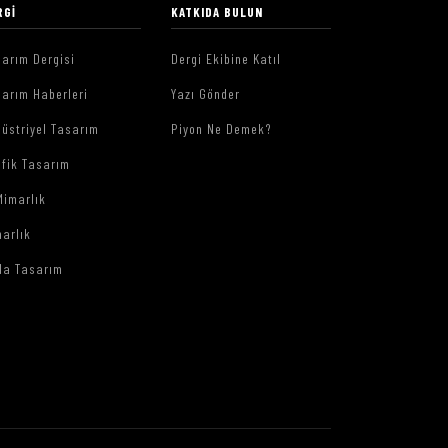
RGI
KATKIDA BULUN
arım Dergisi
Dergi Ekibine Katıl
arım Haberleri
Yazı Gönder
üstriyel Tasarım
Piyon Ne Demek?
afik Tasarım
Mimarlık
arlık
da Tasarım