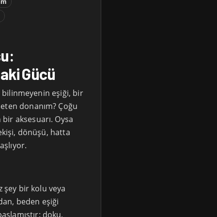
im
n
su:
aki Gücü
: bilinmeyenin eşiği, bir
öneten donanım? Çoğu
bir aksesuarı. Oysa
ekişi, dönüşü, hatta
aşlıyor.
z şey bir kolu veya
dan, beden eşiği
aşlamıştır: doku,