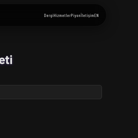
Dergi
Hizmetler
Piyon
İletişim
EN
eti