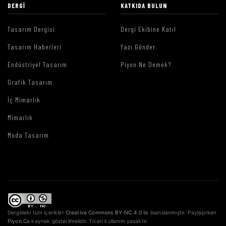
DERGI
KATKIDA BULUN
Tasarım Dergisi
Dergi Ekibine Katıl
Tasarım Haberleri
Yazı Gönder
Endüstriyel Tasarım
Piyon Ne Demek?
Grafik Tasarım
İç Mimarlık
Mimarlık
Moda Tasarım
Dergideki tüm içerikler
Creative Commons BY-NC 4.0
ile lisanslanmıştır. Paylaşırken
Piyon.Co
kaynak gösterilmelidir. Ticari kullanım yasaktır.