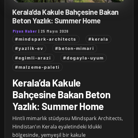
Kerala’da Kakule Bahçesine Bakan
Beton Yazlık: Summer Home
Piyon Haber
|
25 Mayıs 2026
#mindspark-architects
#kerala
#yazlik-ev
#beton-mimari
#egimli-arazi
#dogayla-uyum
#malzeme-paleti
Kerala’da Kakule
Bahçesine Bakan Beton
Yazlık: Summer Home
Hintli mimarlık stüdyosu Mindspark Architects,
Hindistan’ın Kerala eyaletindeki Idukki
bölgesinde, yemyeşil bir kakule