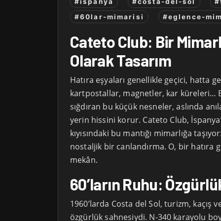
#ispanya
#costa-del-sol
#
#60lar-mimarisi
#eglence-mim
Cateto Club: Bir Mimarl
Olarak Tasarım
Hatıra eşyaları genellikle geçici, hatta g
kartpostallar, magnetler, kar küreleri… B
sığdıran bu küçük nesneler, aslında anıl
yerin hissini korur. Cateto Club, İspanya
kıyısındaki bu mantığı mimarlığa taşıyor
nostaljik bir canlandırma. O, bir hatıra g
mekân.
60’ların Ruhu: Özgürlü
1960’larda Costa del Sol, turizm, kaçış 
özgürlük sahnesiydi. N-340 karayolu bo