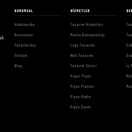
KURUMSAL
HIZMETLER
DE
Hakkımızda
Tasarım Hizmetleri
Tas
Kurucumuz
Marka Danışmanlığı
Tas
ak
Yazarlarımız
Logo Tasarımı
End
İletişim
Web Tasarımı
Gr
Blog
Tasarım Süreci
İç 
Paper Piyon
Mim
Piyon Planner
Mo
Piyon Radio
Piyon Davet