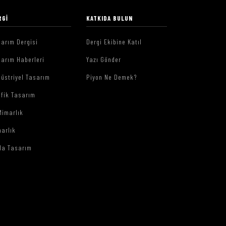
RGI
KATKIDA BULUN
arım Dergisi
Dergi Ekibine Katıl
arım Haberleri
Yazı Gönder
üstriyel Tasarım
Piyon Ne Demek?
afik Tasarım
Mimarlık
arlık
da Tasarım