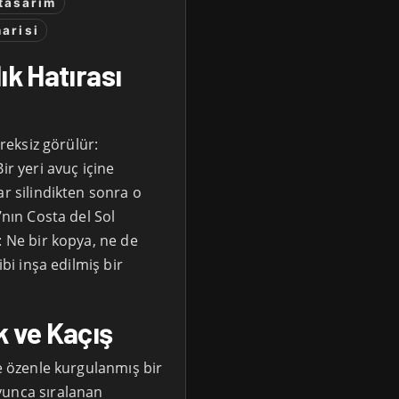
tasarim
arisi
ık Hatırası
ereksiz görülür:
ir yeri avuç içine
ar silindikten sonra o
’nın Costa del Sol
: Ne bir kopya, ne de
ibi inşa edilmiş bir
k ve Kaçış
ve özenle kurgulanmış bir
yunca sıralanan