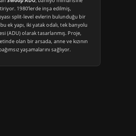
anan
Swoop ADU
, banliyö mimarisine
iriyor. 1980’lerde inşa edilmiş,
yası split-level evlerin bulunduğu bir
bu ek yapı, iki yatak odalı, tek banyolu
esi (ADU) olarak tasarlanmış. Proje,
etinde olan bir arsada, anne ve kızının
bağımsız yaşamalarını sağlıyor.