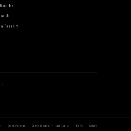
Mimarlık
arlık
da Tasarım
tır.
·
·
·
·
·
rı
Çerez Politikası
Ödeme Güvenliği
İade Şartları
KVKK
İletişim