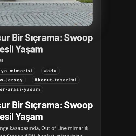
sur Bir Sıçrama: Swoop
Nesil Yaşam
26
iyo-mimarisi
#adu
w-jersey
#konut-tasarimi
ler-arasi-yasam
sur Bir Sıçrama: Swoop
Nesil Yaşam
nge kasabasında, Out of Line mimarlık