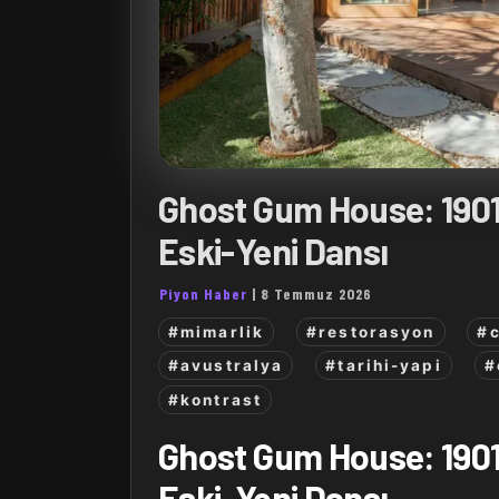
Ghost Gum House: 1901
Eski-Yeni Dansı
Piyon Haber
|
8 Temmuz 2026
#mimarlik
#restorasyon
#
#avustralya
#tarihi-yapi
#
#kontrast
Ghost Gum House: 1901
Eski-Yeni Dansı