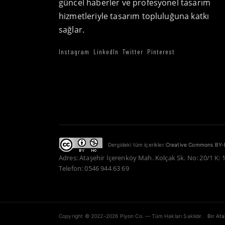
güncel haberler ve profesyonel tasarım
hizmetleriyle tasarım topluluğuna katkı
sağlar.
Instagram
LinkedIn
Twitter
Pinterest
Dergideki tüm içerikler
Creative Commons BY-
Adres: Ataşehir İçerenköy Mah. Kolçak Sk. No: 20/1 K: 
Telefon: 0546 944 63 69
Copyright © 2022–2026 Piyon Co. — Tüm Hakları Saklıdır.
Bir At