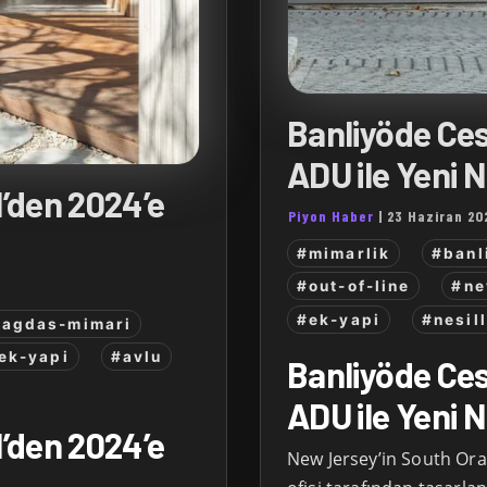
Banliyöde Ce
ADU ile Yeni 
’den 2024’e
Piyon Haber
|
23 Haziran 20
#mimarlik
#banl
#out-of-line
#ne
#ek-yapi
#nesil
cagdas-mimari
ek-yapi
#avlu
Banliyöde Ce
ADU ile Yeni 
’den 2024’e
New Jersey’in South Ora