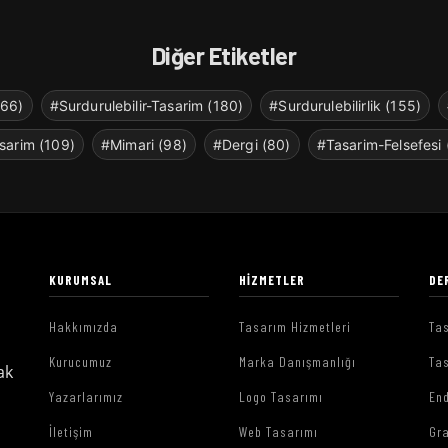
Diğer Etiketler
266)
#Surdurulebilir-Tasarim (180)
#Surdurulebilirlik (155)
sarim (109)
#Mimari (98)
#Dergi (80)
#Tasarim-Felsefesi 
KURUMSAL
HIZMETLER
DE
Hakkımızda
Tasarım Hizmetleri
Tas
Kurucumuz
Marka Danışmanlığı
Tas
ak
Yazarlarımız
Logo Tasarımı
End
İletişim
Web Tasarımı
Gr