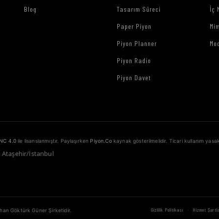
Blog
Tasarım Süreci
İç 
Paper Piyon
Mim
Piyon Planner
Mo
Piyon Radio
Piyon Davet
NC 4.0
ile lisanslanmıştır. Paylaşırken
Piyon.Co
kaynak gösterilmelidir. Ticari kullanım yasak
1 Ataşehir/İstanbul
·
Gizlilik Politikası
Hizmet Şartla
ahan Göktürk Güner Şirketidir.