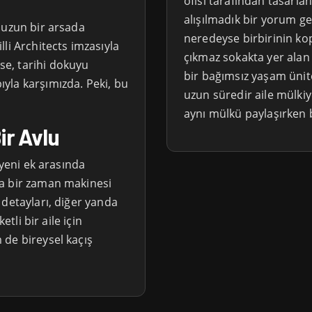
ofisi tarafından tasarl
alışılmadık bir yorum get
 uzun bir arsada
neredeyse birbirinin kop
li Architects imzasıyla
çıkmaz sokakta yer alan 
e, tarihi dokuyu
bir bağımsız yaşam ünit
yla karşımızda. Peki, bu
uzun süredir aile mülkiy
aynı mülkü paylaşırken 
ir Avlu
 yeni ek arasında
a bir zaman makinesi
 detayları, diğer yanda
etli bir aile için
de bireysel kaçış