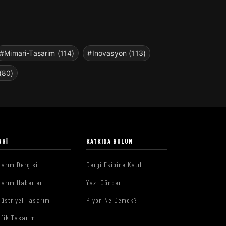
#Mimari-Tasarim (114)
#Inovasyon (113)
(80)
RGI
KATKIDA BULUN
arım Dergisi
Dergi Ekibine Katıl
arım Haberleri
Yazı Gönder
üstriyel Tasarım
Piyon Ne Demek?
afik Tasarım