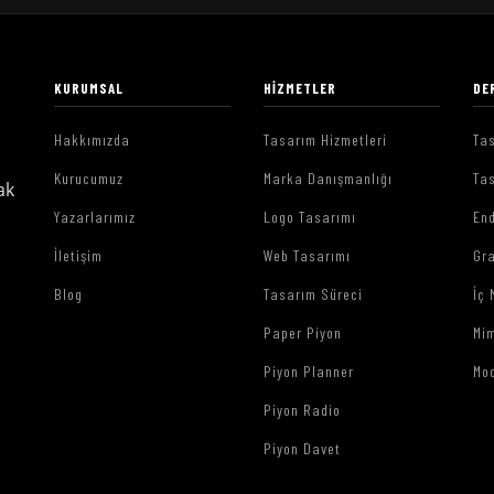
KURUMSAL
HIZMETLER
DE
Hakkımızda
Tasarım Hizmetleri
Tas
Kurucumuz
Marka Danışmanlığı
Tas
ak
Yazarlarımız
Logo Tasarımı
End
İletişim
Web Tasarımı
Gr
Blog
Tasarım Süreci
İç 
Paper Piyon
Mim
Piyon Planner
Mo
Piyon Radio
Piyon Davet