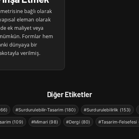
ometrisine bağlı olarak
 yapısal eleman olarak
nde ek maliyet veya
n mümkün. Formlar hem
nki dünyaya bir
kotayla verilmiş.
Diğer Etiketler
266)
#Surdurulebilir-Tasarim (180)
#Surdurulebilirlik (153)
sarim (109)
#Mimari (98)
#Dergi (80)
#Tasarim-Felsefesi 