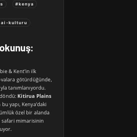
rs
#kenya
ai-kulturu
Dokunuş:
ie & Kent’in ilk
 ovalara götürdüğünde,
uyla tanımlanıyordu.
ri döndü:
Kitirua Plains
n bu yapı, Kenya’daki
ümlük özel bir alanda
a safari mimarisinin
luyor.