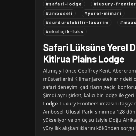
#safari-lodge
#luxury-frontie
#amboseli
#yerel-mimari
#surdurulebilir-tasarim
#maas
#ekolojik-luks
Safari Lüksüne Yerel 
Kitirua Plains Lodge
Altmış yıl önce Geoffrey Kent, Abercromb
müşterilerini Kilimanjaro eteklerindeki
safari deneyimi çadırların geçici konfor
Şimdi aynı şirket, kalıcı bir lodge ile ge
Lodge
. Luxury Frontiers imzasını taşıya
Amboseli Ulusal Parkı sınırında 128 dön
yükseliyor ve on üç suitsiyle Doğu Afrik
yüzyıllık alışkanlıklarını kökünden sorgu