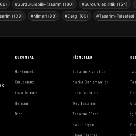
266)
#Surdurulebilir-Tasarim (180)
#Surdurulebilirlik (154)
sarim (109)
#Mimari (98)
#Dergi (80)
#Tasarim-Felsefesi 
KURUMSAL
HIZMETLER
DE
Hakkımızda
Tasarım Hizmetleri
Tas
Kurucumuz
Marka Danışmanlığı
Tas
ak
Yazarlarımız
Logo Tasarımı
End
İletişim
Web Tasarımı
Gr
Blog
Tasarım Süreci
İç 
Paper Piyon
Mim
Piyon Planner
Mo