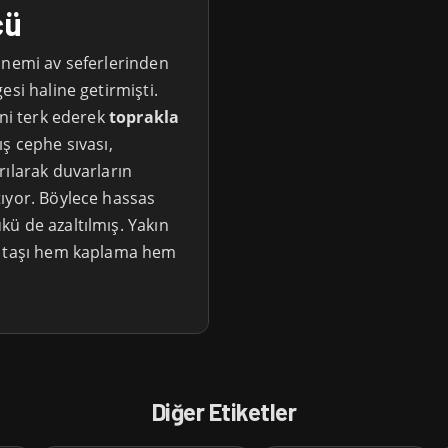
cü
önemi av seferlerinden
esi haline getirmişti.
ini terk ederek
toprakla
ş cephe sıvası,
rılarak duvarların
ıyor. Böylece hassas
ü de azaltılmış. Yakın
s taşı hem kaplama hem
Diğer Etiketler