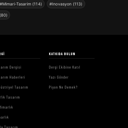
#Mimari-Tasarim (114)
#Inovasyon (113)
(80)
RGI
KATKIDA BULUN
arım Dergisi
Dergi Ekibine Katıl
arım Haberleri
Yazı Gönder
üstriyel Tasarım
Piyon Ne Demek?
afik Tasarım
Mimarlık
arlık
da Tasarım