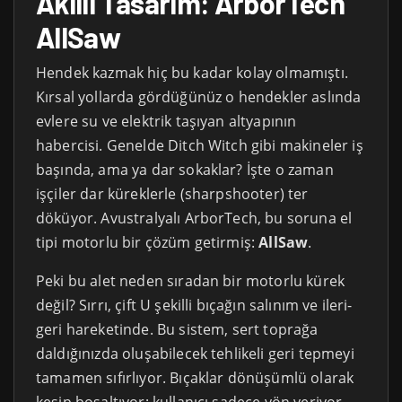
Akıllı Tasarım: ArborTech
AllSaw
Hendek kazmak hiç bu kadar kolay olmamıştı.
Kırsal yollarda gördüğünüz o hendekler aslında
evlere su ve elektrik taşıyan altyapının
habercisi. Genelde Ditch Witch gibi makineler iş
başında, ama ya dar sokaklar? İşte o zaman
işçiler dar küreklerle (sharpshooter) ter
döküyor. Avustralyalı ArborTech, bu soruna el
tipi motorlu bir çözüm getirmiş:
AllSaw
.
Peki bu alet neden sıradan bir motorlu kürek
değil? Sırrı, çift U şekilli bıçağın salınım ve ileri-
geri hareketinde. Bu sistem, sert toprağa
daldığınızda oluşabilecek tehlikeli geri tepmeyi
tamamen sıfırlıyor. Bıçaklar dönüşümlü olarak