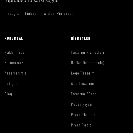
topluluğuna katkı sağlar.
Instagram
LinkedIn
Twitter
Pinterest
KURUMSAL
HIZMETLER
Hakkımızda
Tasarım Hizmetleri
Kurucumuz
Marka Danışmanlığı
Yazarlarımız
Logo Tasarımı
İletişim
Web Tasarımı
Blog
Tasarım Süreci
Paper Piyon
Piyon Planner
Piyon Radio