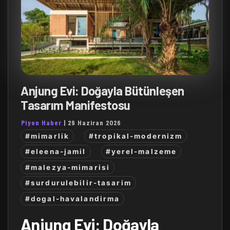
Anjung Evi: Doğayla Bütünleşen
Tasarım Manifestosu
Piyon Haber
|
29 Haziran 2026
#mimarlik
#tropikal-modernizm
#eleena-jamil
#yerel-malzeme
#malezya-mimarisi
#surdurulebilir-tasarim
#dogal-havalandirma
Anjung Evi: Doğayla