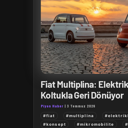
Fiat Multiplina: Elektri
Koltukla Geri Dönüyor
Piyon Haber
|
3 Temmuz 2026
#fiat
#multiplina
#elektrik
#konsept
#mikromobilite
#