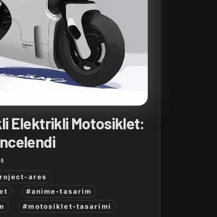
i Elektrikli Motosiklet:
İncelendi
26
roject-ares
et
#anime-tasarim
im
#motosiklet-tasarimi