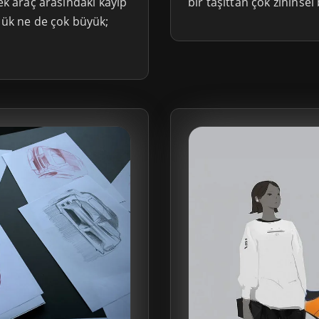
bir taşıttan çok zihinsel
ek araç arasındaki kayıp
çük ne de çok büyük;