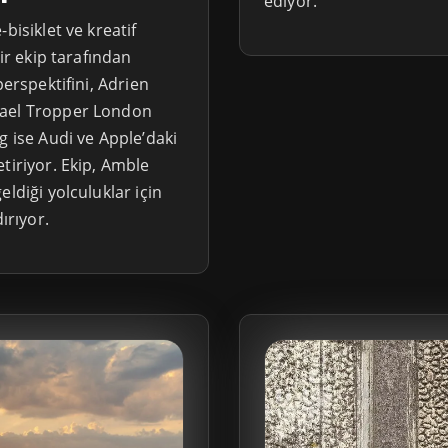
ediyor.
bisiklet ve kreatif
bir ekip tarafından
perspektifini, Adrien
hael Tropper London
g ise Audi ve Apple’daki
tiriyor. Ekip, Amble
ldiği yolculuklar için
ırıyor.