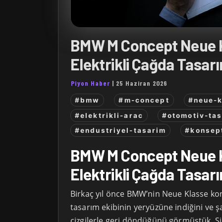
BMW M Concept Neue 
Elektrikli Çağda Tasarı
Piyon Haber
|
25 Haziran 2026
#bmw
#m-concept
#neue-k
#elektrikli-arac
#otomotiv-tas
#endustriyel-tasarim
#konsep
BMW M Concept Neue 
Elektrikli Çağda Tasarı
Birkaç yıl önce BMW’nin Neue Klasse kon
tasarım ekibinin yeryüzüne indiğini ve ş
çizgilerle geri döndüğünü görmüştük. Şi