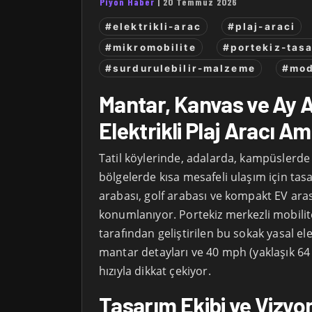
Piyon Haber
|
20 Temmuz 2026
#elektrikli-arac
#plaj-araci
#mikromobilite
#portekiz-tas
#surdurulebilir-malzeme
#mod
Mantar, Kanvas ve Ay A
Elektrikli Plaj Aracı A
Tatil köylerinde, adalarda, kampüslerde 
bölgelerde kısa mesafeli ulaşım için ta
arabası, golf arabası ve kompakt EV ara
konumlanıyor. Portekiz merkezli mobilit
tarafından geliştirilen bu sokak yasal elek
mantar detayları ve 40 mph (yaklaşık 
hızıyla dikkat çekiyor.
Tasarım Ekibi ve Vizyo