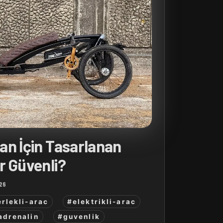
an İçin Tasarlanan
r Güvenli?
26
rlekli-arac
#elektrikli-arac
adrenalin
#guvenlik