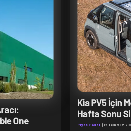
Kia PV5 İçin 
racı:
Hafta Sonu Si
mble One
Piyon Haber
|
12 Temmuz 20