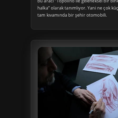
bu aracı “Topolino ile geleneksel bir bin
halka” olarak tanımlıyor. Yani ne çok kü
tam kıvamında bir şehir otomobili.