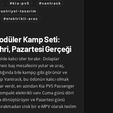
i
#kia-pv5
#vantrack
ustriyel-tasarim
#elektrikli-arac
Modüler Kamp Seti:
hri, Pazartesi Gerçeği
 kalıcı izler bırakır. Dolaplar
mesi baş mesafesini yutar ve araç,
ıktığında bile kampçı gibi görünür ve
ekip Vantrack, bu ödünün kalıcı olmak
r verdi, en azından Kia PV5 Passenger
 kompakt elektrikli vanı Cuma günü dört
ıya dönüştürüyor ve Pazartesi günü
bırakmadan stok bir e-MPV olarak teslim