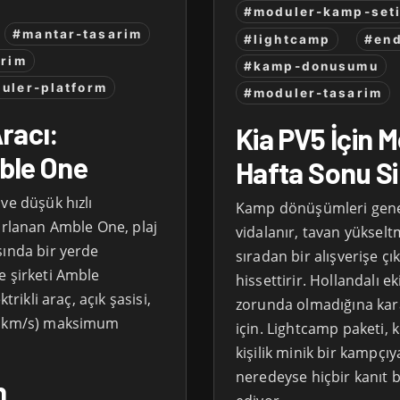
#moduler-kamp-set
#mantar-tasarim
#lightcamp
#end
arim
#kamp-donusumu
uler-platform
#moduler-tasarim
racı:
Kia PV5 İçin 
mble One
Hafta Sonu Si
ve düşük hızlı
Kamp dönüşümleri genelde
sarlanan Amble One, plaj
vidalanır, tavan yükselt
sında bir yerde
sıradan bir alışverişe ç
e şirketi Amble
hissettirir. Hollandalı 
trikli araç, açık şasisi,
zorunda olmadığına kara
64 km/s) maksimum
için. Lightcamp paketi,
kişilik minik bir kampç
neredeyse hiçbir kanıt 
n