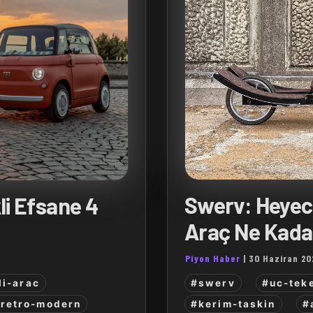
Swerv: Heyec
kli Efsane 4
Araç Ne Kada
Piyon Haber
|
30 Haziran 20
#swerv
#uc-teke
li-arac
#kerim-taskin
#
retro-modern