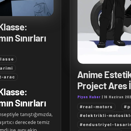
Klasse:
mın Sınırları
lasse
arimi
Anime Estetikl
t-arac
Project Ares 
Klasse:
Piyon Haber
|
16 Haziran 20
mın Sınırları
#real-motors
#p
septiyle tanıştığımızda,
#elektrikli-motosikl
aşırtıcı derecede temiz
#endustriyel-tasar
mdi ise aynı ekip,