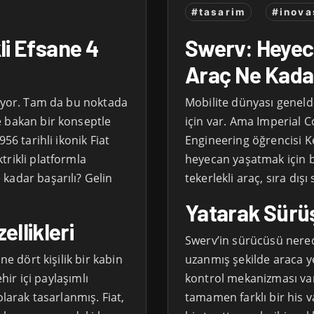
#tasarim
#inova
Swerv: Heyec
kli Efsane 4
Araç Ne Kada
Mobilite dünyası genelde
yüyor. Tam da bu noktada
için var. Ama Imperial 
e bakan bir konseptle
Engineering öğrencisi 
956 tarihli ikonik Fiat
heyecan yaşatmak için b
trikli platformla
tekerlekli araç, sıra dış
kadar başarılı? Gelin
Yatarak Sürüş
llikleri
Swerv’in sürücüsü nere
uzanmış şekilde araca yer
ne dört kişilik bir kabin
kontrol mekanizması var
ehir içi paylaşımlı
tamamen farklı bir his v
olarak tasarlanmış. Fiat,