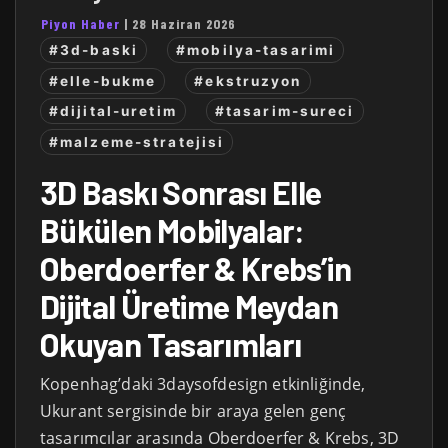
Piyon Haber
|
28 Haziran 2026
#3d-baski
#mobilya-tasarimi
#elle-bukme
#ekstruzyon
#dijital-uretim
#tasarim-sureci
#malzeme-stratejisi
3D Baskı Sonrası Elle
Bükülen Mobilyalar:
Oberdoerfer & Krebs’in
Dijital Üretime Meydan
Okuyan Tasarımları
Kopenhag’daki 3daysofdesign etkinliğinde,
Ukurant sergisinde bir araya gelen genç
tasarımcılar arasında Oberdoerfer & Krebs, 3D