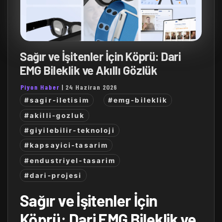
Sağır ve İşitenler İçin Köprü: Dari
EMG Bileklik ve Akıllı Gözlük
Piyon Haber
|
24 Haziran 2026
#sagir-iletisim
#emg-bileklik
#akilli-gozluk
#giyilebilir-teknoloji
#kapsayici-tasarim
#endustriyel-tasarim
#dari-projesi
Sağır ve İşitenler İçin
Köprü: Dari EMG Bileklik ve