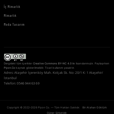
İç Mimarlık
Mimarlık
Moda Tasarım
Dergideki tüm içerikler
Creative Commons BY-NC 4.0
ile lisanslanmıştır. Paylaşırken
Piyon.Co
kaynak gösterilmelidir. Ticari kullanım yasaktır.
Adres: Ataşehir İçerenköy Mah. Kolçak Sk. No: 20/1 K: 1 Ataşehir/
İstanbul
Telefon: 0546 944 63 69
Copyright © 2022–2026 Piyon Co. — Tüm Hakları Saklıdır.
Bir Atahan Göktürk
Güner Şirketidir.