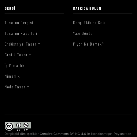
DERGI
KATKIDA BULUN
Tasarım Dergisi
Dergi Ekibine Katıl
Tasarım Haberleri
Yazı Gönder
Endüstriyel Tasarım
Piyon Ne Demek?
Grafik Tasarım
İç Mimarlık
Mimarlık
Moda Tasarım
Dergideki tüm içerikler
Creative Commons BY-NC 4.0
ile lisanslanmıştır. Paylaşırken