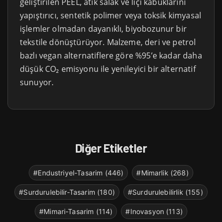
geliştirilen PEEL, atık salak ve liçi kabuklarını
yapıştırıcı, sentetik polimer veya toksik kimyasal
işlemler olmadan dayanıklı, biyobozunur bir
tekstile dönüştürüyor. Malzeme, deri ve petrol
bazlı vegan alternatiflere göre %95’e kadar daha
düşük CO₂ emisyonu ile yenileyici bir alternatif
sunuyor.
Diğer Etiketler
#Endustriyel-Tasarim (446)
#Mimarlik (268)
#Surdurulebilir-Tasarim (180)
#Surdurulebilirlik (155)
#Mimari-Tasarim (114)
#Inovasyon (113)