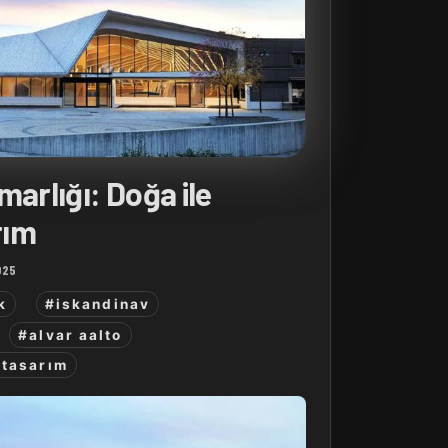
marlığı: Doğa ile
rım
025
k
#iskandinav
#alvar aalto
#tasarım