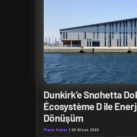
Dunkirk’e Snøhetta D
Écosystème D ile Enerji
Dönüşüm
Piyon Haber
|
26 Nisan 2026