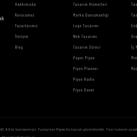
Hakkımızda
Tasarım Hizmetleri
Tas
Kurucumuz
Marka Danışmanlığı
Tas
ak
Yazarlarımız
Logo Tasarımı
End
İletişim
Web Tasarımı
Gr
Blog
Tasarım Süreci
İç 
Paper Piyon
Mim
Piyon Planner
Mo
Piyon Radio
Piyon Davet
NC 4.0
ile lisanslanmıştır. Paylaşırken
Piyon.Co
kaynak gösterilmelidir. Ticari kullanım yasak