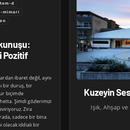
stem-d
r-mimari
yon
okunuşu:
 Pozitif
ardan ibaret değil, aynı
 bir duruş, bir
Kuzeyin Ses
sur biçimde
hetta. Şimdi gözlerimizi
Işık, Ahşap ve
eviriyoruz. Zira
rada, sadece bir bina
i olacak iddialı bir