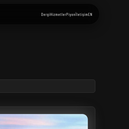
Dergi
Hizmetler
Piyon
İletişim
EN