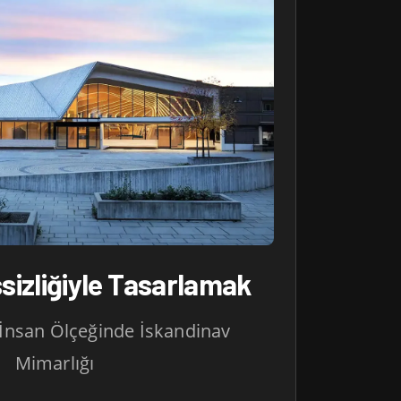
sizliğiyle Tasarlamak
 İnsan Ölçeğinde İskandinav
Mimarlığı