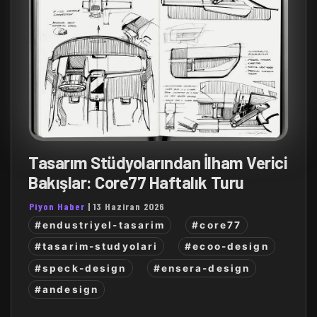
Tasarım Stüdyolarından İlham Verici
Bakışlar: Core77 Haftalık Turu
Piyon Haber
|
13 Haziran 2026
#endustriyel-tasarim
#core77
#tasarim-studyolari
#ecoo-design
#speck-design
#ensera-design
#andesign