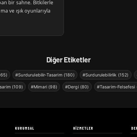
an bir sahne. Bitkilerle
rma ve ışık oyunlarıyla
Diğer Etiketler
265)
#Surdurulebilir-Tasarim (180)
#Surdurulebilirlik (152)
sarim (109)
#Mimari (98)
#Dergi (80)
#Tasarim-Felsefesi 
KURUMSAL
HIZMETLER
DE