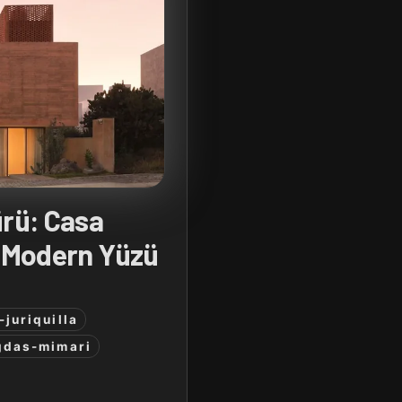
ürü: Casa
n Modern Yüzü
juriquilla
gdas-mimari