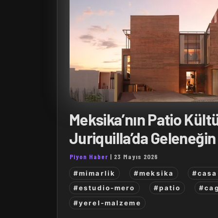
Meksika’nın Patio Kült
Juriquilla’da Geleneği
Piyon Haber
|
23 Mayıs 2026
#mimarlik
#meksika
#casa-
#estudio-mero
#patio
#ca
#yerel-malzeme