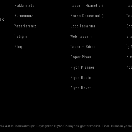
Hakkımızda
Tasarım Hizmetleri
Tas
Kurucumuz
Marka Danışmanlığı
Tas
ak
Yazarlarımız
Logo Tasarımı
End
İletişim
Web Tasarımı
Gr
Blog
Tasarım Süreci
İç 
Paper Piyon
Mim
Piyon Planner
Mo
Piyon Radio
Piyon Davet
NC 4.0
ile lisanslanmıştır. Paylaşırken
Piyon.Co
kaynak gösterilmelidir. Ticari kullanım yasak