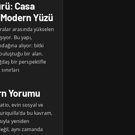
ürü: Casa
n Modern Yüzü
ralar arasında yükselen
şıyor. Bu yapı,
dağına alıyor: bitki
buluştuğu bir alan.
ğdaş bir perspektifle
sınırları
ern Yorumu
tio, evin sosyal ve
Juriquilla’da bu kavram,
nsıyla yeniden
 değil, aynı zamanda