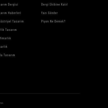
arım Dergisi
Dergi Ekibine Katıl
arım Haberleri
Yazı Gönder
üstriyel Tasarım
Piyon Ne Demek?
afik Tasarım
Mimarlık
arlık
da Tasarım
tır.