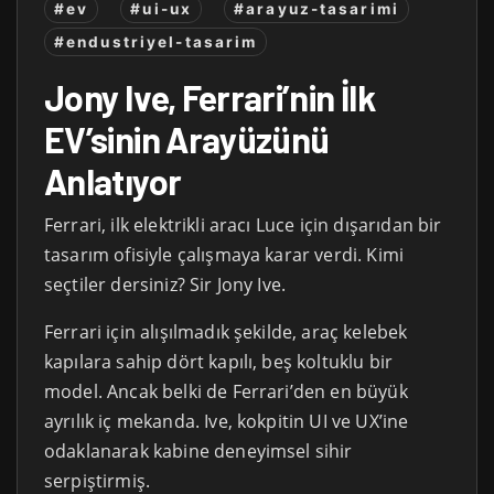
#ev
#ui-ux
#arayuz-tasarimi
#endustriyel-tasarim
Jony Ive, Ferrari’nin İlk
EV’sinin Arayüzünü
Anlatıyor
Ferrari, ilk elektrikli aracı Luce için dışarıdan bir
tasarım ofisiyle çalışmaya karar verdi. Kimi
seçtiler dersiniz? Sir Jony Ive.
Ferrari için alışılmadık şekilde, araç kelebek
kapılara sahip dört kapılı, beş koltuklu bir
model. Ancak belki de Ferrari’den en büyük
ayrılık iç mekanda. Ive, kokpitin UI ve UX’ine
odaklanarak kabine deneyimsel sihir
serpiştirmiş.