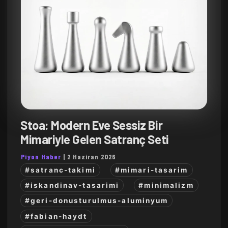
Stoa: Modern Eve Sessiz Bir
Mimariyle Gelen Satranç Seti
Piyon Haber
|
2 Haziran 2026
#satranc-takimi
#mimari-tasarim
#iskandinav-tasarimi
#minimalizm
#geri-donusturulmus-aluminyum
#fabian-haydt