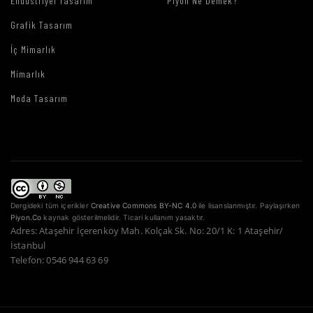
Endüstriyel Tasarım
Piyon Ne Demek?
Grafik Tasarım
İç Mimarlık
Mimarlık
Moda Tasarım
Dergideki tüm içerikler
Creative Commons BY-NC 4.0
ile lisanslanmıştır. Paylaşırken
Piyon.Co
kaynak gösterilmelidir. Ticari kullanım yasaktır.
Adres: Ataşehir İçerenköy Mah. Kolçak Sk. No: 20/1 K: 1 Ataşehir/
İstanbul
Telefon: 0546 944 63 69