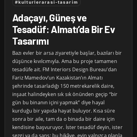
#kulturlerarasi-tasarim
Adaçayı, Güneş ve
Tesadüf: Almatı’da Bir Ev
Tasarımı
Bazı evler bir arsa ziyaretiyle başlar, bazıları bir
düşünce kıvılcımıyla. Ama bu proje tamamen
tesadüfe ait. FM Interiors Design Bureau’dan
Fariz Mamedov’un Kazakistan’ın Almatı
şehrinde tasarladığı 150 metrekarelik daire,
inşaat halindeyken sık sık önünden geçip “bir
gün bu binanın içini yapmak” diye hayal
kurduğu bir yapıda hayat buluyor. Kısa süre
sonra bir aile, tam da o binada bir daire için
kendisine başvuruyor. İster tesadüf deyin, ister
sezgi ya da şans; bu hikâye, evin yalnızca planla