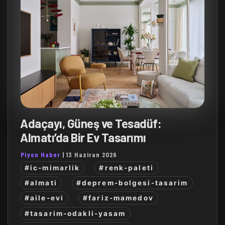
Adaçayı, Güneş ve Tesadüf:
Almatı’da Bir Ev Tasarımı
Piyon Haber
|
13 Haziran 2026
#ic-mimarlik
#renk-paleti
#almati
#deprem-bolgesi-tasarim
#aile-evi
#fariz-mamedov
#tasarim-odakli-yasam