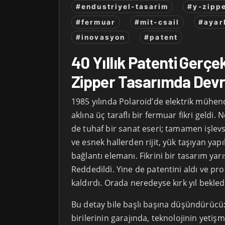
#endustriyel-tasarim
#y-zipp
#fermuar
#mit-csail
#ayarl
#inovasyon
#patent
40 Yıllık Patenti Gerçe
Zipper Tasarımda Dev
1985 yılında Polaroid’de elektrik mühend
aklına üç taraflı bir fermuar fikri geldi. 
de tuhaf bir sanat eseri; tamamen işlev
ve esnek hallerden rijit, yük taşıyan yap
bağlantı elemanı. Fikrini bir tasarım ya
Reddedildi. Yine de patentini aldı ve pro
kaldırdı. Orada neredeyse kırk yıl bekled
Bu detay bile başlı başına düşündürücü: 
birilerinin garajında, teknolojinin yeti