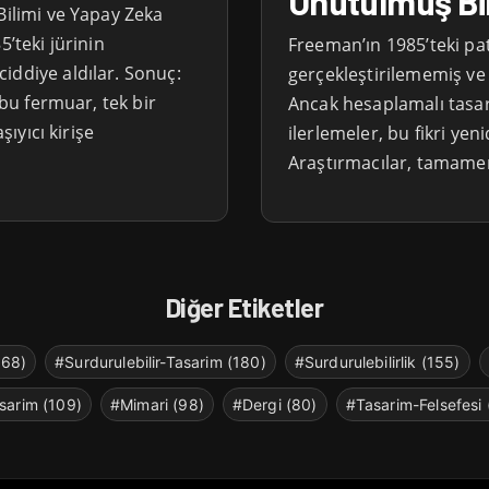
Unutulmuş Bir 
Bilimi ve Yapay Zeka
5’teki jürinin
Freeman’ın 1985’teki pat
iddiye aldılar. Sonuç:
gerçekleştirilememiş ve p
 bu fermuar, tek bir
Ancak hesaplamalı tasa
şıyıcı kirişe
ilerlemeler, bu fikri ye
Araştırmacılar, tamamen y
Diğer Etiketler
268)
#Surdurulebilir-Tasarim (180)
#Surdurulebilirlik (155)
sarim (109)
#Mimari (98)
#Dergi (80)
#Tasarim-Felsefesi 