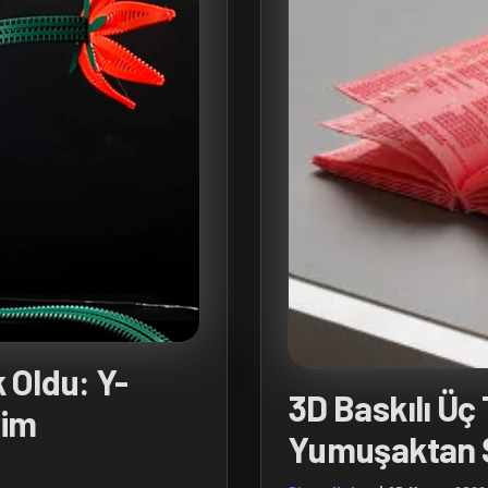
k Oldu: Y-
3D Baskılı Üç
rim
Yumuşaktan 