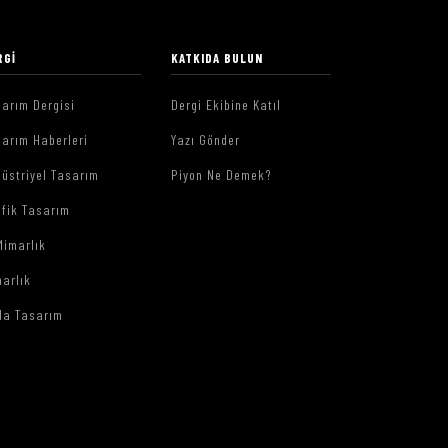
RGI
KATKIDA BULUN
arım Dergisi
Dergi Ekibine Katıl
arım Haberleri
Yazı Gönder
üstriyel Tasarım
Piyon Ne Demek?
afik Tasarım
Mimarlık
arlık
da Tasarım