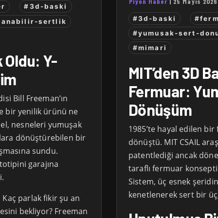
Piyon Haber
|
25 Mayıs 2026
er
#3d-baski
#3d-baski
#fer
anabilir-sertlik
#yumusak-sert-don
#mimari
k Oldu: Y-
MIT’den 3D Bas
rim
Fermuar: Yum
isi Bill Freeman’ın
Dönüşüm
Ne bir yenilik ürünü ne
sel, nesneleri yumuşak
1985’te hayal edilen bir
ılara dönüştürebilen bir
dönüştü. MIT CSAIL araş
rışmasına sundu.
patentlediği ancak döne
totipini garajına
taraflı fermuar konsept
i.
Sistem, üç esnek şeridin 
kenetlenerek sert bir üç
Kaç parlak fikir şu an
şmesini bekliyor? Freeman