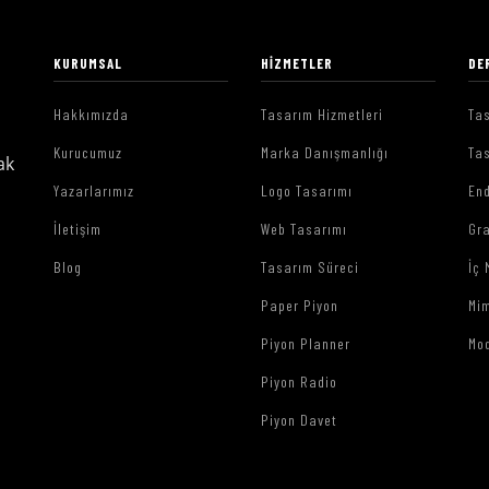
KURUMSAL
HIZMETLER
DE
Hakkımızda
Tasarım Hizmetleri
Tas
Kurucumuz
Marka Danışmanlığı
Tas
ak
Yazarlarımız
Logo Tasarımı
End
İletişim
Web Tasarımı
Gr
Blog
Tasarım Süreci
İç 
Paper Piyon
Mim
Piyon Planner
Mo
Piyon Radio
Piyon Davet