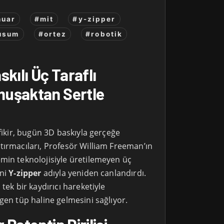
muar
#mit
#y-zipper
usum
#ortez
#robotik
kılı Üç Taraflı
uşaktan Sertle
 fikir, bugün 3D baskıyla gerçeğe
tırmacıları, Profesör William Freeman’ın
min teknolojisiyle üretilemeyen üç
ini
Y-zipper
adıyla yeniden canlandırdı.
tek bir kaydırıcı hareketiyle
gen tüp haline gelmesini sağlıyor.