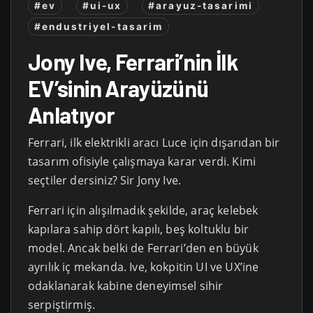
#ev
#ui-ux
#arayuz-tasarimi
#endustriyel-tasarim
Jony Ive, Ferrari’nin İlk
EV’sinin Arayüzünü
Anlatıyor
Ferrari, ilk elektrikli aracı Luce için dışarıdan bir
tasarım ofisiyle çalışmaya karar verdi. Kimi
seçtiler dersiniz? Sir Jony Ive.
Ferrari için alışılmadık şekilde, araç kelebek
kapılara sahip dört kapılı, beş koltuklu bir
model. Ancak belki de Ferrari’den en büyük
ayrılık iç mekanda. Ive, kokpitin UI ve UX’ine
odaklanarak kabine deneyimsel sihir
serpiştirmiş.