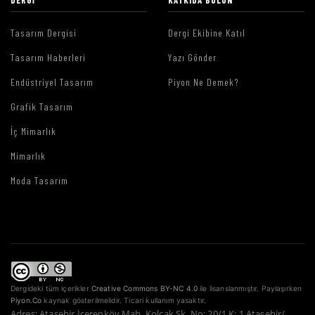
Tasarım Dergisi
Dergi Ekibine Katıl
Tasarım Haberleri
Yazı Gönder
Endüstriyel Tasarım
Piyon Ne Demek?
Grafik Tasarım
İç Mimarlık
Mimarlık
Moda Tasarım
Dergideki tüm içerikler
Creative Commons BY-NC 4.0
ile lisanslanmıştır. Paylaşırken
Piyon.Co
kaynak gösterilmelidir. Ticari kullanım yasaktır.
Adres: Ataşehir İçerenköy Mah. Kolçak Sk. No: 20/1 K: 1 Ataşehir/