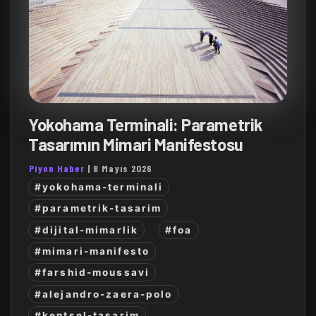
Yokohama Terminali: Parametrik
Tasarımın Mimari Manifestosu
Piyon Haber
|
8 Mayıs 2026
#yokohama-terminali
#parametrik-tasarim
#dijital-mimarlik
#foa
#mimari-manifesto
#farshid-moussavi
#alejandro-zaera-polo
#kentsel-tasarim