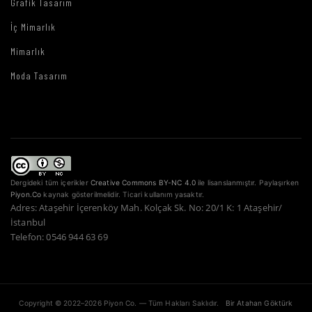
Grafik Tasarım
İç Mimarlık
Mimarlık
Moda Tasarım
Dergideki tüm içerikler
Creative Commons BY-NC 4.0
ile lisanslanmıştır. Paylaşırken
Piyon.Co
kaynak gösterilmelidir. Ticari kullanım yasaktır.
Adres: Ataşehir İçerenköy Mah. Kolçak Sk. No: 20/1 K: 1 Ataşehir/
İstanbul
Telefon: 0546 944 63 69
Copyright © 2022–2026 Piyon Co. — Tüm Hakları Saklıdır.
Bir Atahan Göktürk