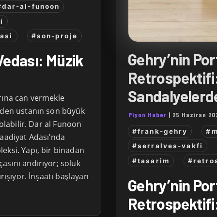
#dar-al-funoon
i
asi
#son-proje
Gehry’nin Por
Vedası: Müzik
Retrospektifi
Sandalyelerde
rına can vermekle
 eden ustanın son büyük
Piyon Haber
|
25 Haziran 20
 olabilir. Dar al Funoon
#frank-gehry
#m
Saadiyat Adası’nda
#serralves-vakfi
eksi. Yapı, bir binadan
#tasarim
#retro
asını andırıyor; soluk
ırışıyor. İnşaatı başlayan
Gehry’nin Por
Retrospektifi