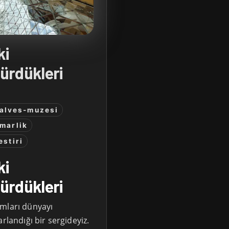
ki
ürdükleri
alves-muzesi
marlik
estiri
ki
ürdükleri
ımları dünyayı
rlandığı bir sergideyiz.