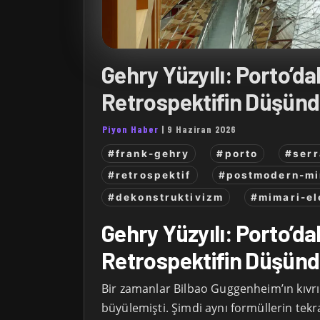
Gehry Yüzyılı: Porto’da
Retrospektifin Düşünd
Piyon Haber
|
9 Haziran 2026
#frank-gehry
#porto
#serr
#retrospektif
#postmodern-mi
#dekonstruktivizm
#mimari-el
Gehry Yüzyılı: Porto’da
Retrospektifin Düşünd
Bir zamanlar Bilbao Guggenheim’ın kıvr
büyülemişti. Şimdi aynı formüllerin tekra