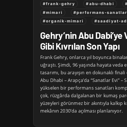
#frank-gehry
#abu-dhabi
#mimari
#performans-sanatlar
#organik-mimari
#saadiyat-ad
Gehry’nin Abu Dabi’ye 
Gibi Kıvrılan Son Yapı
Frank Gehry, onlarca yıl boyunca binala
uğraştı. Şimdi, 96 yaşında hayata veda
tasarımı, bu arayışın en dokunaklı finali
Abu Dhabi – Arapça’da “Sanatlar Evi” – 
yükselen bir performans sanatları kompl
çok, rüzgârda dalgalanan bir kumaş parç
yüzeyleri görünmez bir akıntıyla kalkıp k
mekânın 2030’da açılması planlanıyor.