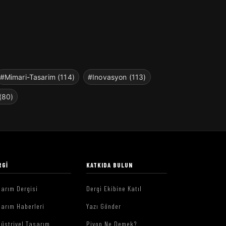
#Mimari-Tasarim (114)
#Inovasyon (113)
(80)
RGI
KATKIDA BULUN
arım Dergisi
Dergi Ekibine Katıl
arım Haberleri
Yazı Gönder
üstriyel Tasarım
Piyon Ne Demek?