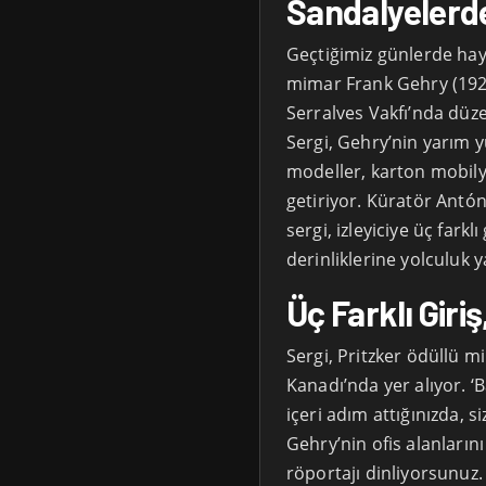
Sandalyelerde
Geçtiğimiz günlerde hay
mimar Frank Gehry (1929
Serralves Vakfı’nda dü
Sergi, Gehry’nin yarım y
modeller, karton mobilyal
getiriyor. Küratör Antó
sergi, izleyiciye üç fark
derinliklerine yolculuk
Üç Farklı Giriş
Sergi, Pritzker ödüllü mi
Kanadı’nda yer alıyor. ‘B
içeri adım attığınızda, si
Gehry’nin ofis alanların
röportajı dinliyorsunuz