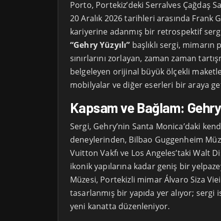
Porto, Portekiz’deki Serralves Çağdaş Sa
20 Aralık 2026 tarihleri arasında Frank 
kariyerine adanmış bir retrospektif sergi
“Gehry Yüzyılı”
başlıklı sergi, mimarı
sınırlarını zorlayan, zaman zaman tartışm
belgeleyen orijinal büyük ölçekli maketler
mobilyalar ve diğer eserleri bir araya get
Kapsam ve Bağlam: Gehry’
Sergi, Gehry’nin Santa Monica’daki kend
deneylerinden, Bilbao Guggenheim Müzes
Vuitton Vakfı ve Los Angeles’taki Walt D
ikonik yapılarına kadar geniş bir yelpaze
Müzesi, Portekizli mimar Álvaro Siza Vie
tasarlanmış bir yapıda yer alıyor; sergi 
yeni kanatta düzenleniyor.