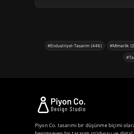
#Endustriyel-Tasarim (446)
#Mimarlik (
#Ta
Piyon Co. tasarımı bir düşünme biçimi olar
benimseyen bir tasarım stüdyosu ve dijital