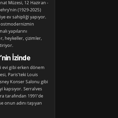
nat Müzesi, 12 Haziran -
Gehry’nin (1929-2025)
ye ev sahipliği yapıyor.
n postmodernizmin
alı yapılarını
, heykeller, çizimler,
iriyor.
nin İzinde
i evi gibi erken dönem
i, Paris’teki Louis
isney Konser Salonu gibi
yi kapsıyor. Serralves
ira tarafından 1991’de
ise onun adını taşıyan