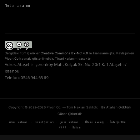
Moda Tasarım
Dergideki tüm içerikler
Creative Commons BY-NC 4.0
ile lisanslanmıştır. Paylaşırken
Piyon.Co
kaynak gösterilmelidir. Ticari kullanım yasaktır.
Adres: Ataşehir İçerenköy Mah. Kolçak Sk. No: 20/1 K: 1 Ataşehir/
İstanbul
Telefon: 0546 944 63 69
Copyright © 2022–2026 Piyon Co. — Tüm Hakları Saklıdır.
Bir Atahan Göktürk
Güner Şirketidir.
·
·
·
·
·
Gizlilik Politikası
Hizmet Şartları
Çerez Politikası
Ödeme Güvenliği
İade Şartları
·
KVKK
İletişim