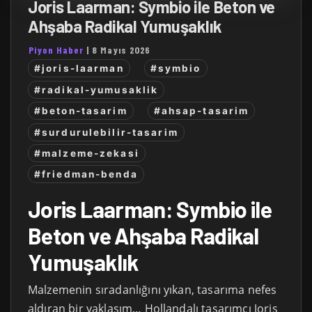
Joris Laarman: Symbio ile Beton ve
Ahşaba Radikal Yumuşaklık
Piyon Haber
|
8 Mayıs 2026
#joris-laarman
#symbio
#radikal-yumusaklik
#beton-tasarim
#ahsap-tasarim
#surdurulebilir-tasarim
#malzeme-zekasi
#friedman-benda
Joris Laarman: Symbio ile
Beton ve Ahşaba Radikal
Yumuşaklık
Malzemenin sıradanlığını yıkan, tasarıma nefes
aldıran bir yaklaşım… Hollandalı tasarımcı Joris