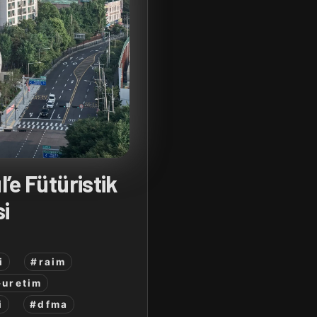
l’e Fütüristik
i
i
#raim
-uretim
i
#dfma