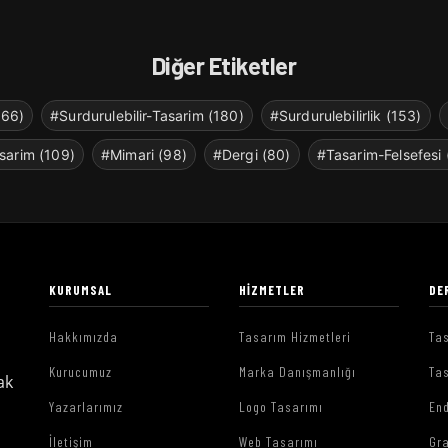
Diğer Etiketler
266)
#Surdurulebilir-Tasarim (180)
#Surdurulebilirlik (153)
sarim (109)
#Mimari (98)
#Dergi (80)
#Tasarim-Felsefesi 
KURUMSAL
HIZMETLER
DE
Hakkımızda
Tasarım Hizmetleri
Tas
Kurucumuz
Marka Danışmanlığı
Tas
ak
Yazarlarımız
Logo Tasarımı
End
İletişim
Web Tasarımı
Gr