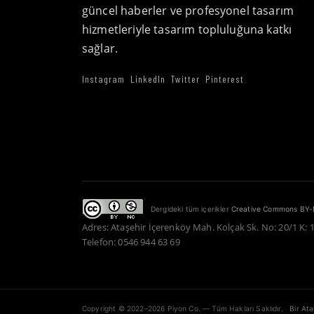
güncel haberler ve profesyonel tasarım
hizmetleriyle tasarım topluluğuna katkı
sağlar.
Instagram
LinkedIn
Twitter
Pinterest
Dergideki tüm içerikler
Creative Commons BY-
Adres: Ataşehir İçerenköy Mah. Kolçak Sk. No: 20/1 K: 
Telefon: 0546 944 63 69
Copyright © 2022–2026 Piyon Co. — Tüm Hakları Saklıdır.
Bir At