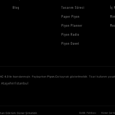
Blog
Tasarım Süreci
İç 
Paper Piyon
Mim
Piyon Planner
Mo
Piyon Radio
Piyon Davet
NC 4.0
ile lisanslanmıştır. Paylaşırken
Piyon.Co
kaynak gösterilmelidir. Ticari kullanım yasak
1 Ataşehir/İstanbul
·
Gizlilik Politikası
Hizmet Şartla
ahan Göktürk Güner Şirketidir.