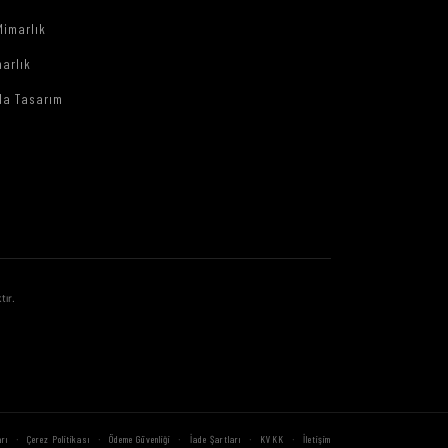
Mimarlık
arlık
da Tasarım
tır.
·
·
·
·
·
rı
Çerez Politikası
Ödeme Güvenliği
İade Şartları
KVKK
İletişim