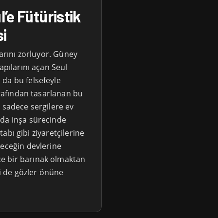
l’e Fütüristik
i
larını zorluyor. Güney
apılarını açan Seul
da bu felsefeyle
arafından tasarlanan bu
 sadece sergilere ev
nda inşa sürecinde
itabı gibi ziyaretçilerine
leceğin devlerine
e bir barınak olmaktan
ni de gözler önüne