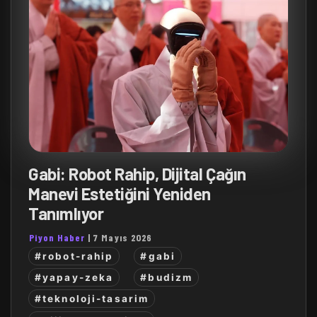
Gabi: Robot Rahip, Dijital Çağın
Manevi Estetiğini Yeniden
Tanımlıyor
Piyon Haber
|
7 Mayıs 2026
#robot-rahip
#gabi
#yapay-zeka
#budizm
#teknoloji-tasarim