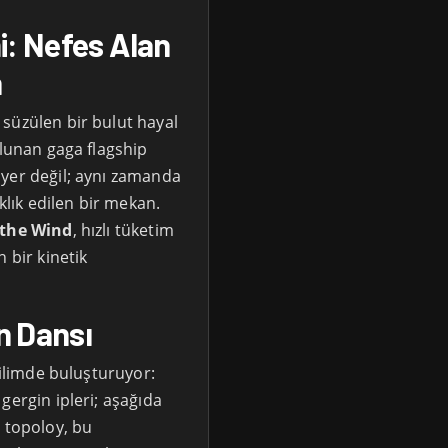
i: Nefes Alan
n
süzülen bir bulut hayal
ulunan gaga flagship
 yer değil; aynı zamanda
klık edilen bir mekan.
 the Wind
, hızlı tüketim
 bir kinetik
n Dansı
rilimde buluşturuyor:
gergin ipleri; aşağıda
. topoloy, bu