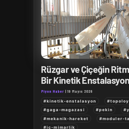
Rüzgar ve Çiçeğin Ritm
Bir Kinetik Enstalasyo
Piyon Haber
|
19 Mayıs 2026
#kinetik-enstalasyon
#topolo
#gaga-magazasi
#pekin
#
#mekanik-hareket
#moduler-t
#ic-mimarlik