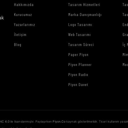
Hakkımızda
Tasarım Hizmetleri
Tas
Kurucumuz
Marka Danışmanlığı
Tas
ak
Yazarlarımız
Logo Tasarımı
End
İletişim
Web Tasarımı
Gr
Blog
Tasarım Süreci
İç 
Paper Piyon
Mim
Piyon Planner
Mo
Piyon Radio
Piyon Davet
NC 4.0
ile lisanslanmıştır. Paylaşırken
Piyon.Co
kaynak gösterilmelidir. Ticari kullanım yasak