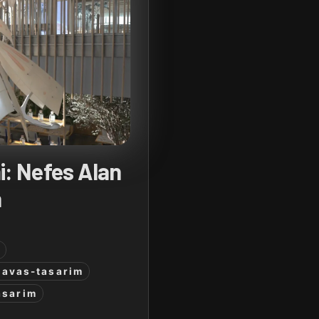
i: Nefes Alan
n
y
yavas-tasarim
asarim