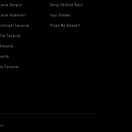
arım Dergisi
Dergi Ekibine Katıl
arım Haberleri
Yazı Gönder
üstriyel Tasarım
Piyon Ne Demek?
afik Tasarım
Mimarlık
arlık
da Tasarım
tır.