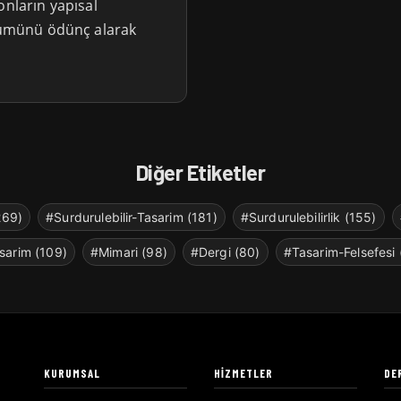
onların yapısal
üşümünü ödünç alarak
Diğer Etiketler
269)
#Surdurulebilir-Tasarim (181)
#Surdurulebilirlik (155)
sarim (109)
#Mimari (98)
#Dergi (80)
#Tasarim-Felsefesi 
KURUMSAL
HIZMETLER
DE