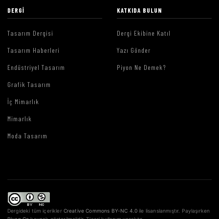
DERGI
KATKIDA BULUN
Tasarım Dergisi
Dergi Ekibine Katıl
Tasarım Haberleri
Yazı Gönder
Endüstriyel Tasarım
Piyon Ne Demek?
Grafik Tasarım
İç Mimarlık
Mimarlık
Moda Tasarım
Dergideki tüm içerikler
Creative Commons BY-NC 4.0
ile lisanslanmıştır. Paylaşırken