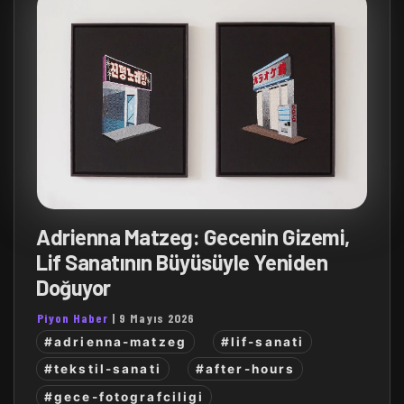
Adrienna Matzeg: Gecenin Gizemi,
Lif Sanatının Büyüsüyle Yeniden
Doğuyor
Piyon Haber
|
9 Mayıs 2026
#adrienna-matzeg
#lif-sanati
#tekstil-sanati
#after-hours
#gece-fotografciligi