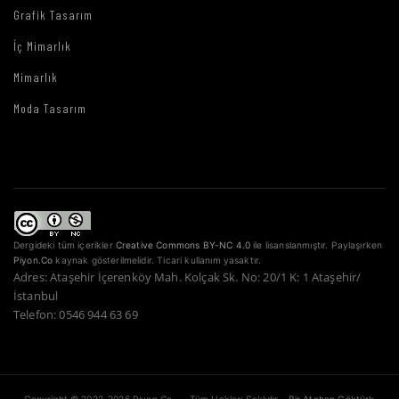
Grafik Tasarım
İç Mimarlık
Mimarlık
Moda Tasarım
Dergideki tüm içerikler
Creative Commons BY-NC 4.0
ile lisanslanmıştır. Paylaşırken
Piyon.Co
kaynak gösterilmelidir. Ticari kullanım yasaktır.
Adres: Ataşehir İçerenköy Mah. Kolçak Sk. No: 20/1 K: 1 Ataşehir/
İstanbul
Telefon: 0546 944 63 69
Copyright © 2022–2026 Piyon Co. — Tüm Hakları Saklıdır.
Bir Atahan Göktürk