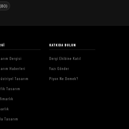
(80)
RGI
KATKIDA BULUN
arım Dergisi
Dergi Ekibine Katıl
arım Haberleri
Yazı Gönder
üstriyel Tasarım
Piyon Ne Demek?
afik Tasarım
Mimarlık
arlık
da Tasarım