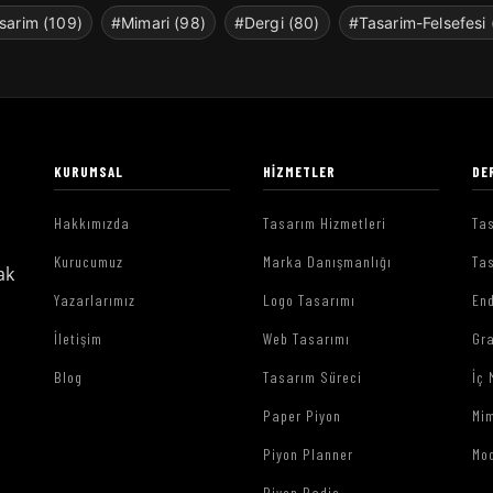
sarim (109)
#Mimari (98)
#Dergi (80)
#Tasarim-Felsefesi 
KURUMSAL
HIZMETLER
DE
Hakkımızda
Tasarım Hizmetleri
Tas
Kurucumuz
Marka Danışmanlığı
Tas
ak
Yazarlarımız
Logo Tasarımı
End
İletişim
Web Tasarımı
Gr
Blog
Tasarım Süreci
İç 
Paper Piyon
Mim
Piyon Planner
Mo
Piyon Radio