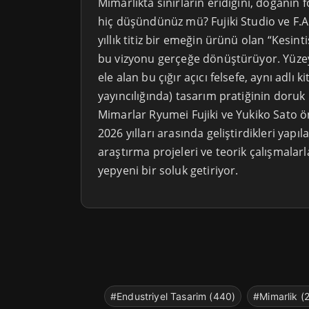
Mimarlıkta sınırların eridiğini, doğanın
hiç düşündünüz mü? Fujiki Studio ve F.A.
yıllık titiz bir emeğin ürünü olan “Kesint
bu vizyonu gerçeğe dönüştürüyor. Yüzey
ele alan bu çığır açıcı felsefe, aynı adlı 
yayıncılığında) tasarım pratiğinin doruk
Mimarlar Ryumei Fujiki ve Yukiko Sato ön
2026 yılları arasında geliştirdikleri yapıl
araştırma projeleri ve teorik çalışmalarl
yepyeni bir soluk getiriyor.
#Endustriyel Tasarim (440)
#Mimarlik (