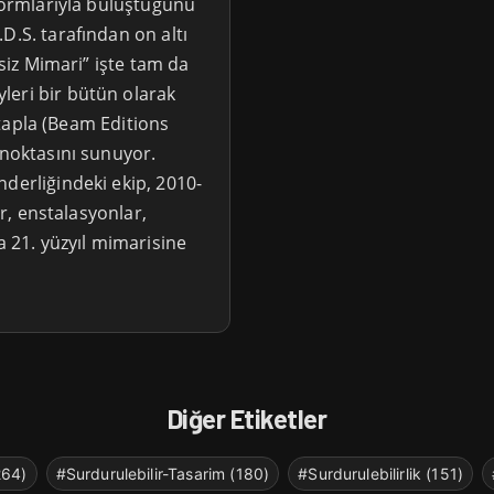
 formlarıyla buluştuğunu
D.S. tarafından on altı
isiz Mimari” işte tam da
leri bir bütün olarak
kitapla (Beam Editions
 noktasını sunuyor.
derliğindeki ekip, 2010-
ar, enstalasyonlar,
a 21. yüzyıl mimarisine
Diğer Etiketler
264)
#Surdurulebilir-Tasarim (180)
#Surdurulebilirlik (151)