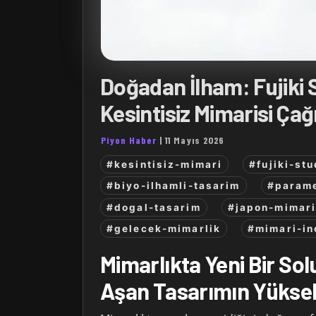
Doğadan İlham: Fujiki 
Kesintisiz Mimarisi Çağ
Piyon Haber
|
11 Mayıs 2026
#kesintisiz-mimari
#fujiki-stu
#biyo-ilhamli-tasarim
#parame
#dogal-tasarim
#japon-mimari
#gelecek-mimarlik
#mimari-i
Mimarlıkta Yeni Bir Solu
Aşan Tasarımın Yüksel