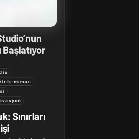
Studio’nun
ı Başlatıyor
dio
trik-mimari
si
novasyon
k: Sınırları
işi