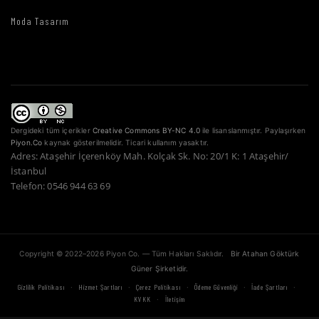
Moda Tasarım
Dergideki tüm içerikler
Creative Commons BY-NC 4.0
ile lisanslanmıştır. Paylaşırken
Piyon.Co
kaynak gösterilmelidir. Ticari kullanım yasaktır.
Adres: Ataşehir İçerenköy Mah. Kolçak Sk. No: 20/1 K: 1 Ataşehir/
İstanbul
Telefon: 0546 944 63 69
Copyright © 2022–2026 Piyon Co. — Tüm Hakları Saklıdır.
Bir Atahan Göktürk
Güner Şirketidir.
·
·
·
·
·
Gizlilik Politikası
Hizmet Şartları
Çerez Politikası
Ödeme Güvenliği
İade Şartları
·
KVKK
İletişim