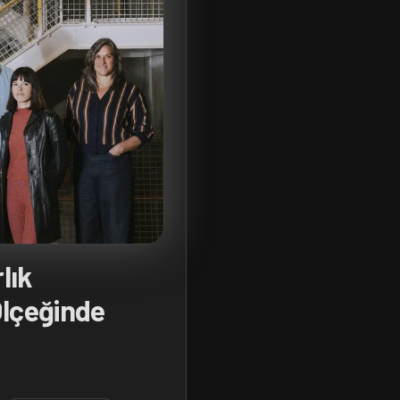
lık
Ölçeğinde