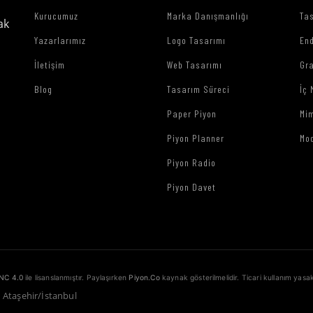
Kurucumuz
Marka Danışmanlığı
Tas
ak
Yazarlarımız
Logo Tasarımı
End
İletişim
Web Tasarımı
Gr
Blog
Tasarım Süreci
İç 
Paper Piyon
Mim
Piyon Planner
Mo
Piyon Radio
Piyon Davet
NC 4.0
ile lisanslanmıştır. Paylaşırken
Piyon.Co
kaynak gösterilmelidir. Ticari kullanım yasak
1 Ataşehir/İstanbul