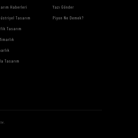
arım Haberleri
Yazı Gönder
üstriyel Tasarım
Piyon Ne Demek?
afik Tasarım
Mimarlık
arlık
da Tasarım
tır.