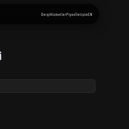
Dergi
Hizmetler
Piyon
İletişim
EN
i