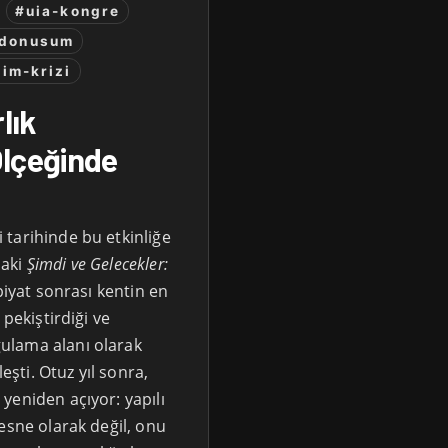
#uia-kongre
-donusum
lim-krizi
lık
Ölçeğinde
tarihinde bu etkinliğe
daki
Şimdi ve Gelecekler:
piyat sonrası kentin en
 pekiştirdiği ve
ulama alanı olarak
ti. Otuz yıl sonra,
yeniden açıyor: yapılı
esne olarak değil, onu