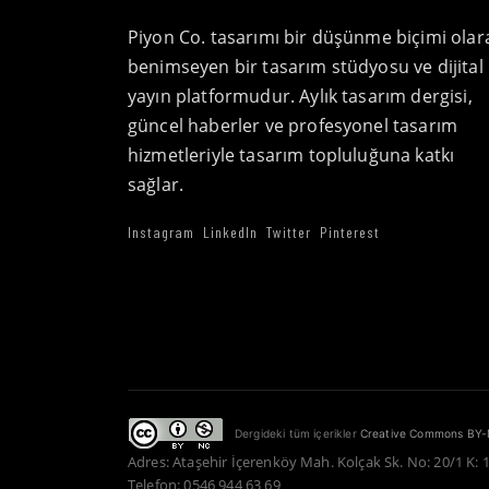
Piyon Co. tasarımı bir düşünme biçimi olar
benimseyen bir tasarım stüdyosu ve dijital
yayın platformudur. Aylık tasarım dergisi,
güncel haberler ve profesyonel tasarım
hizmetleriyle tasarım topluluğuna katkı
sağlar.
Instagram
LinkedIn
Twitter
Pinterest
Dergideki tüm içerikler
Creative Commons BY-
Adres: Ataşehir İçerenköy Mah. Kolçak Sk. No: 20/1 K: 
Telefon: 0546 944 63 69