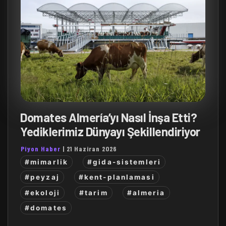
Domates Almería’yı Nasıl İnşa Etti?
Yediklerimiz Dünyayı Şekillendiriyor
Piyon Haber
|
21 Haziran 2026
#mimarlik
#gida-sistemleri
#peyzaj
#kent-planlamasi
#ekoloji
#tarim
#almeria
#domates