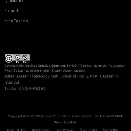
İç Mimarlık
Mimarlık
Moda Tasarım
Dergideki tüm içerikler
Creative Commons BY-NC 4.0
ile lisanslanmıştır. Paylaşırken
Piyon.Co
kaynak gösterilmelidir. Ticari kullanım yasaktır.
Adres: Ataşehir İçerenköy Mah. Kolçak Sk. No: 20/1 K: 1 Ataşehir/
İstanbul
Telefon: 0546 944 63 69
Copyright © 2022–2026 Piyon Co. — Tüm Hakları Saklıdır.
Bir Atahan Göktürk
Güner Şirketidir.
·
·
·
·
·
Gizlilik Politikası
Hizmet Şartları
Çerez Politikası
Ödeme Güvenliği
İade Şartları