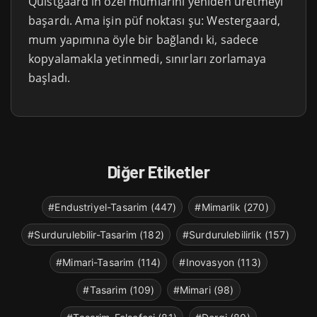
Quistgaard’ın özel mumlarını yeniden üretmeyi
başardı. Ama işin püf noktası şu: Westergaard,
mum yapımına öyle bir bağlandı ki, sadece
kopyalamakla yetinmedi, sınırları zorlamaya
başladı.
Diğer Etiketler
#Endustriyel-Tasarim (447)
#Mimarlik (270)
#Surdurulebilir-Tasarim (182)
#Surdurulebilirlik (157)
#Mimari-Tasarim (114)
#Inovasyon (113)
#Tasarim (109)
#Mimari (98)