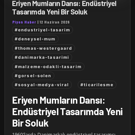
Eriyen Mumların Dansı: Endüstriyel
Tasarımda Yeni Bir Soluk
Piyon Haber
|
12 Haziran 2026
#endustriyel-tasarim
#deneysel-mum
#thomas-westergaard
#danimarka-tasarimi
#malzeme-odakli-tasarim
#gorsel-solen
#sosyal-medya-viral
#ticarilesme
Eriyen Mumların Dansı:
Endüstriyel Tasarımda Yeni
Bir Soluk
1960’larda Danimarkalı endüstriyel tasarımcı