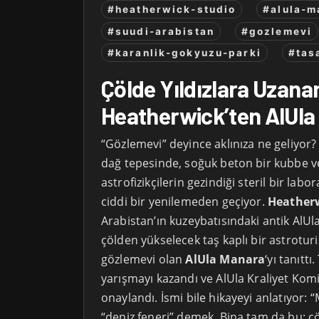
#heatherwick-studio
#alula-m
#suudi-arabistan
#gozlemevi
#karanlik-gokyuzu-parki
#tas
Çölde Yıldızlara Uzana
Heatherwick’ten AlUla
“Gözlemevi” deyince aklınıza ne geliyor
dağ tepesinde, soğuk beton bir kubbe v
astrofizikçilerin gezindiği steril bir labo
ciddi bir yenilemeden geçiyor.
Heatherw
Arabistan’ın kuzeybatısındaki antik AlUla
çölden yükselecek taş kaplı bir astrotur
gözlemevi olan
AlUla Manara
‘yı tanıtt
yarışmayı kazandı ve AlUla Kraliyet Kom
onaylandı. İsmi bile hikayeyi anlatıyor:
“deniz feneri” demek. Bina tam da bu: çö