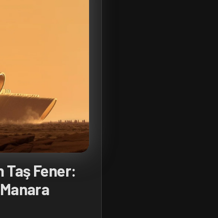
n Taş Fener:
 Manara