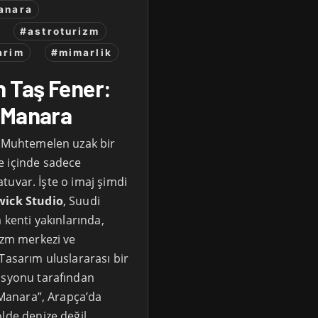
anara
#astroturizm
arim
#mimarlik
n Taş Fener:
 Manara
? Muhtemelen uzak bir
e içinde sadece
ratuvar. İşte o imaj şimdi
ick Studio
, Suudi
 kenti yakınlarında,
izm merkezi ve
ı. Tasarım uluslararası bir
isyonu tarafından
 “Manara”, Arapça’da
lde denize değil,