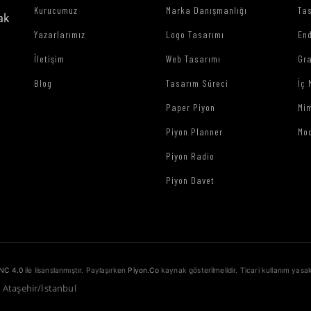
Kurucumuz
Marka Danışmanlığı
Tas
ak
Yazarlarımız
Logo Tasarımı
End
İletişim
Web Tasarımı
Gr
Blog
Tasarım Süreci
İç 
Paper Piyon
Mim
Piyon Planner
Mo
Piyon Radio
Piyon Davet
NC 4.0
ile lisanslanmıştır. Paylaşırken
Piyon.Co
kaynak gösterilmelidir. Ticari kullanım yasak
1 Ataşehir/İstanbul