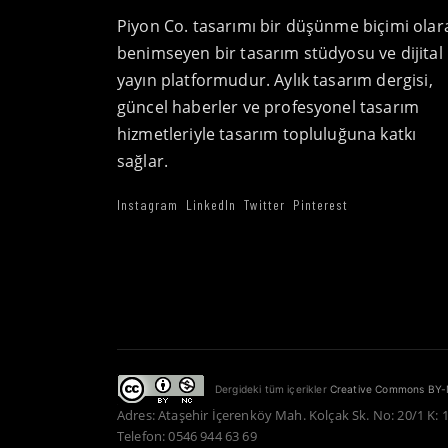
Piyon Co. tasarımı bir düşünme biçimi olar
benimseyen bir tasarım stüdyosu ve dijital
yayın platformudur. Aylık tasarım dergisi,
güncel haberler ve profesyonel tasarım
hizmetleriyle tasarım topluluğuna katkı
sağlar.
Instagram
LinkedIn
Twitter
Pinterest
Dergideki tüm içerikler
Creative Commons BY-
Adres: Ataşehir İçerenköy Mah. Kolçak Sk. No: 20/1 K: 
Telefon: 0546 944 63 69