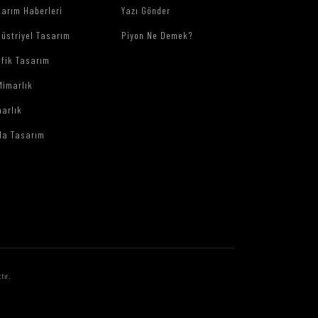
arım Haberleri
Yazı Gönder
üstriyel Tasarım
Piyon Ne Demek?
afik Tasarım
Mimarlık
arlık
da Tasarım
tır.