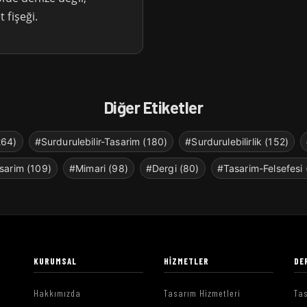
 fişeği.
Diğer Etiketler
264)
#Surdurulebilir-Tasarim (180)
#Surdurulebilirlik (152)
sarim (109)
#Mimari (98)
#Dergi (80)
#Tasarim-Felsefesi 
KURUMSAL
HIZMETLER
DE
Hakkımızda
Tasarım Hizmetleri
Tas