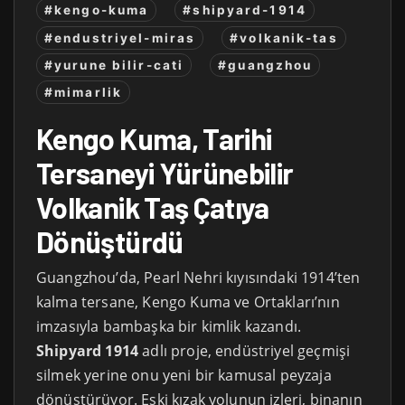
#kengo-kuma
#shipyard-1914
#endustriyel-miras
#volkanik-tas
#yurune bilir-cati
#guangzhou
#mimarlik
Kengo Kuma, Tarihi
Tersaneyi Yürünebilir
Volkanik Taş Çatıya
Dönüştürdü
Guangzhou’da, Pearl Nehri kıyısındaki 1914’ten
kalma tersane, Kengo Kuma ve Ortakları’nın
imzasıyla bambaşka bir kimlik kazandı.
Shipyard 1914
adlı proje, endüstriyel geçmişi
silmek yerine onu yeni bir kamusal peyzaja
dönüştürüyor. Eski kızak yolunun izleri, binanın