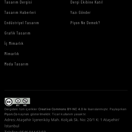
Tasarım Dergisi
Dergi Ekibine Katıl
Tasarım Haberleri
Yazı Gönder
Endüstriyel Tasarım
Piyon Ne Demek?
Grafik Tasarım
İç Mimarlık
Mimarlık
Moda Tasarım
Dergideki tüm içerikler
Creative Commons BY-NC 4.0
ile lisanslanmıştır. Paylaşırken
Piyon.Co
kaynak gösterilmelidir. Ticari kullanım yasaktır.
Adres: Ataşehir İçerenköy Mah. Kolçak Sk. No: 20/1 K: 1 Ataşehir/
İstanbul
Telefon: 0546 944 63 69