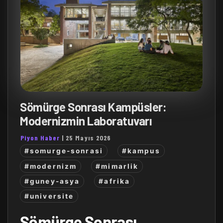
Sömürge Sonrası Kampüsler:
Modernizmin Laboratuvarı
Piyon Haber
|
25 Mayıs 2026
#somurge-sonrasi
#kampus
#modernizm
#mimarlik
#guney-asya
#afrika
#universite
Sömürge Sonrası